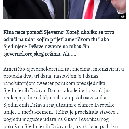
MAGAZIN
O GLASU AMERIKE
Learning English
Kina neće pomoći Sjevernoj Koreji ukoliko se prva
odluči na udar kojim prijeti američkom tlu i ako
PRATITE NAS
Sjedinjene Države uzvrate na takav čin
sjevernokorejskog režima. Ali.....
Američko-sjevernokorejski rat riječima, intenziviran u
Jezici
protekla dva, tri dana, nastavljen je i danas
ranojutarnjom tweeter porukom predsjednika
Sjedinjenih Država. Danas takođe i vrlo značajna
reakcija jedne od ključnih evropskih saveznika
Sjedinjenih Država i najuticajnije članice Evropske
unije. U međuvremenu i Kina je precizirala stavove u
pogledu mogućeg udara na Guam i eventualnog
pokušaja Sjedinjenih Država da, uz aktivnu podršku