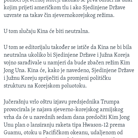
pomoći Sjevernoj Koreji ukoliko se prva odluči na udar
kojim prijeti američkom tlu i ako Sjedinjene Države
uzvrate na takav čin sjevernokorejskog režima.
U tom slučaju Kina će biti neutralna.
U tom se editorijalu također se ističe da Kina ne bi bila
neutralna ukoliko bi Sjedinjene Države i Južna Koreja
vojno sarađivale u namjeri da bude zbačen režim Kim
Jong Una. Kina će, kako je navedeno, Sjedinjene Države
i Južnu Koreju spriječiti da promjeni političku
strukturu na Korejskom poluotoku.
Jučerašnju vrlo oštru izjavu predsjednika Trumpa
provocirala je najava sjeverno-korejskog armijskog
vrha da će u narednih sedam dana predočiti Kim Jong
Unu plan o lansiranju raketa tipa Hwason-12 prema
Guamu, otoku u Pacifičkom okeanu, udaljenom od