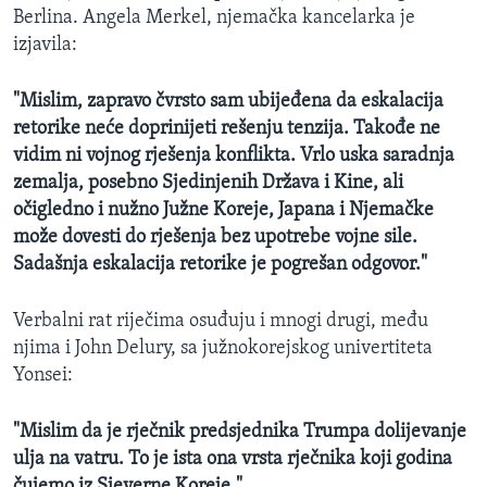
Berlina. Angela Merkel, njemačka kancelarka je
izjavila:
"Mislim, zapravo čvrsto sam ubijeđena da eskalacija
retorike neće doprinijeti rešenju tenzija. Takođe ne
vidim ni vojnog rješenja konflikta. Vrlo uska saradnja
zemalja, posebno Sjedinjenih Država i Kine, ali
očigledno i nužno Južne Koreje, Japana i Njemačke
može dovesti do rješenja bez upotrebe vojne sile.
Sadašnja eskalacija retorike je pogrešan odgovor."
Verbalni rat riječima osuđuju i mnogi drugi, među
njima i John Delury, sa južnokorejskog univertiteta
Yonsei:
"Mislim da je rječnik predsjednika Trumpa dolijevanje
ulja na vatru. To je ista ona vrsta rječnika koji godina
čujemo iz Sjeverne Koreje."