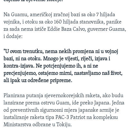
Na Guamu, američkoj zračnoj bazi sa oko 7 hiljada
vojnika, i otoku sa oko 160 hiljada stanovnika, panike
za sada nema ističe Eddie Baza Calvo, guverner Guama,
i dodaje:
"U ovom trenutku, nema nekih promjena ni u vojnoj
bazi, ni na otoku. Mnogo je vijesti, riječi, izjava i
kontra-izjava. Ne potcjenjujemo ih, a ni ne
precjenjujemo, ostajemo mirni, nastavljamo naš život,
ali ipak uz određene pripreme.
Planirana putanja sjevernokorejskih raketa, ako budu
lansirane prema ostrvu Guam, ide preko Japana. Jedna
od preventivnih sigurnosni mjera japanske armije je
instaliranje raketa tipa PAC-3 Patriot na kompleksu
Ministarstva odbrane u Tokiju.