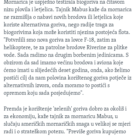
Mornarica je uspješno testirala biogoriva na čitavom
nizu plovila i letjelica. Tajnik Mabus kaže da mornarica
ne razmišlja o nabavi novih brodova ili letjelica koje
koriste alternativna goriva, nego radije traga za
biogorivima koja može koristiti njezina postojeća flota.
"Potvrdili smo nova goriva za lovce F-18, zatim za
helikoptere, te za patrolne brodove Riverine za plitke
vode. Sada radimo na drugim borbenim jedinicama. S
obzirom da sad imamo većinu brodova i aviona koje
ćemo imati u slijedećih deset godina, onda, ako želimo
postići cilj da nam polovina korištenog goriva potječe iz
alternativnih izvora, onda moramo to postići s
opremom koju sada posjedujemo".
Premda je korištenje 'zelenih' goriva dobro za okoliš i
za ekonomiju, kaže tajnik za mornaricu Mabus, u
slučaju američkih mornaričkih snaga u velikoj se mjeri
radi i o strateškom potezu. "Previše goriva kupujemo