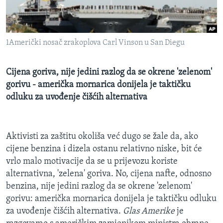
MAGAZIN
O GLASU AMERIKE
1Američki nosač zrakoplova Carl Vinson u San Diegu
Learning English
Cijena goriva, nije jedini razlog da se okrene 'zelenom'
PRATITE NAS
gorivu - američka mornarica donijela je taktičku
odluku za uvođenje čišćih alternativa
Jezici
Aktivisti za zaštitu okoliša već dugo se žale da, ako
cijene benzina i dizela ostanu relativno niske, bit će
vrlo malo motivacije da se u prijevozu koriste
alternativna, 'zelena' goriva. No, cijena nafte, odnosno
benzina, nije jedini razlog da se okrene 'zelenom'
gorivu: američka mornarica donijela je taktičku odluku
za uvođenje čišćih alternativa.
Glas Amerike
je