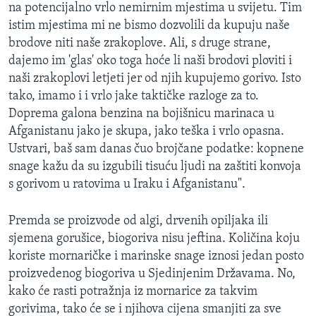
na potencijalno vrlo nemirnim mjestima u svijetu. Tim
istim mjestima mi ne bismo dozvolili da kupuju naše
brodove niti naše zrakoplove. Ali, s druge strane,
dajemo im 'glas' oko toga hoće li naši brodovi ploviti i
naši zrakoplovi letjeti jer od njih kupujemo gorivo. Isto
tako, imamo i i vrlo jake taktičke razloge za to.
Doprema galona benzina na bojišnicu marinaca u
Afganistanu jako je skupa, jako teška i vrlo opasna.
Ustvari, baš sam danas čuo brojčane podatke: kopnene
snage kažu da su izgubili tisuću ljudi na zaštiti konvoja
s gorivom u ratovima u Iraku i Afganistanu".
Premda se proizvode od algi, drvenih opiljaka ili
sjemena gorušice, biogoriva nisu jeftina. Količina koju
koriste mornaričke i marinske snage iznosi jedan posto
proizvedenog biogoriva u Sjedinjenim Državama. No,
kako će rasti potražnja iz mornarice za takvim
gorivima, tako će se i njihova cijena smanjiti za sve