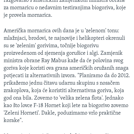
razgovarao s američkim zamjenikom ministra obrane
za mornaricu o nedavnim testiranjima biogoriva, koje
je provela mornarica.
Američka mornarica ovih dana je u 'zelenom' tonu:
mlažnjaci, brodovi, te najnovije i helikopteri okrenuli
su se 'zelenim' gorivima, točnije biogorivu
proizvedenom od sjemenja gorušice i algi. Zamjenik
ministra obrane Ray Mabus kaže da će polovina svog
goriva koje koristi ova grana američkih oružanih snaga
potjecati iz alternativnih izvora. "Planiramo da do 2012.
prikažemo jednu čitavu udarnu skupinu s nosačem
zrakoplova, koja će koristiti alternativna goriva, koja
god ona bila. Zovemo to 'velika zelena flota'. Jednako
kao što lovce F-18 Hornet koji lete na biogorivo zovemo
'Zeleni Horneti'. Dakle, poduzimamo vrlo praktične
korake".