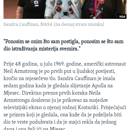
MAGAZIN
O GLASU AMERIKE
Sandra Cauffman, NASA (na desnoj strani snimka)
Learning English
"Ponosim se onim što sam postigla, ponosim se što sam
PRATITE NAS
dio istraživanja misterija svemira."
Prije 48 godina, u julu 1969. godine, američki astronaut
Neil Armstrong je po prvih put u ljudskoj povijesti,
Jezici
kročio na mjesečevo tlo. Sandra Cauffman je imala
sedam godina kada je gledala slijetanje Apolla na
Mjesec. Direktan prenos prvih koraka Neila
Armstronga doslovno ju je prikovao za susjedov
televizijski ekran u njenoj rodnoj Kostariki. Prisjećajući
se prizora koji je gledala, ona kaže da je poželjela biti
dio te vrste poduhvata i da je majci rekla da jednog
dana i ona želi ići na Mjesec.