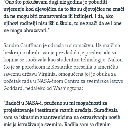
"Ono što pokušavam dugi niz godina je pobuditi
uvjerenje kod djevojčica da to što su djevojčice ne znači
da ne mogu biti znanstvenice ili inžinjeri. I da, ako
njihovi roditelji nisu išli u školu, to ne znači da se i one
ne mogu obrazovati."
Sandra Cauffman je odrasla u siromaštvu. Uz majčino
beskrajno ohrabrivanje prevladala je predrasude sa
kojima se suočavala kao studentica tehnologije. Nakon
što je sa porodicom iz Kostarike preselila u američku
saveznu državu Virginia, omogućena joj je obuka za
početak rada u NASA-inom Centru za svemirske letove
Goddard, nedaleko od Washingtona:
"Radeći u NASA-i, pružene su mi mogućnosti za
projektovanje i testiranje raznih uređaja. Surađivala
sam sa iskusnim znantvenicima na ostvarivanju novih
misija istraživanja svemira. Radila sam sa divnim