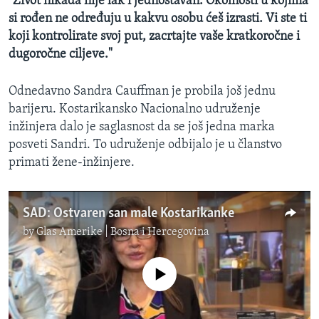
"Život nikada nije lak i jednostavan. Okolnosti u kojima
si rođen ne određuju u kakvu osobu ćeš izrasti. Vi ste ti
koji kontrolirate svoj put, zacrtajte vaše kratkoročne i
dugoročne ciljeve."
Odnedavno Sandra Cauffman je probila još jednu
barijeru. Kostarikansko Nacionalno udruženje
inžinjera dalo je saglasnost da se još jedna marka
posveti Sandri. To udruženje odbijalo je u članstvo
primati žene-inžinjere.
SAD: Ostvaren san male Kostarikanke
by
Glas Amerike | Bosna i Hercegovina
No media source currently available