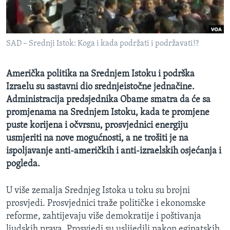
MAGAZIN
O GLASU AMERIKE
SAD – Srednji Istok: Koga i kada podržati i podržavati!?
Learning English
Američka politika na Srednjem Istoku i podrška
PRATITE NAS
Izraelu su sastavni dio srednjeistočne jednačine.
Administracija predsjednika Obame smatra da će sa
promjenama na Srednjem Istoku, kada te promjene
puste korijena i očvrsnu, prosvjednici energiju
Jezici
usmjeriti na nove mogućnosti, a ne trošiti je na
ispoljavanje anti-američkih i anti-izraelskih osjećanja i
pogleda.
U više zemalja Srednjeg Istoka u toku su brojni
prosvjedi. Prosvjednici traže političke i ekonomske
reforme, zahtijevaju više demokratije i poštivanja
ljudskih prava. Prosvjedi su uslijedili nakon egipatskih,