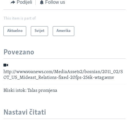
Podijeli
Follow us
This item is part of
Aktuelno
Svijet
Amerika
Povezano
http://www.voanews.com/MediaAssets2/bosnian/2011_02/S
OT_US_Mideast_Relations-fixed-20fps-256k-wtag.wmv
Bliski istok: Talas promjena
Nastavi čitati