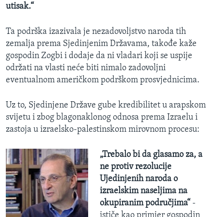
utisak.“
Ta podrška izazivala je nezadovoljstvo naroda tih
zemalja prema Sjedinjenim Državama, takođe kaže
gospodin Zogbi i dodaje da ni vladari koji se uspije
održati na vlasti neće biti nimalo zadovoljni
eventualnom američkom podrškom prosvjednicima.
Uz to, Sjedinjene Države gube kredibilitet u arapskom
svijetu i zbog blagonaklonog odnosa prema Izraelu i
zastoja u izraelsko-palestinskom mirovnom procesu:
„Trebalo bi da glasamo za, a
ne protiv rezolucije
Ujedinjenih naroda o
izraelskim naseljima na
okupiranim područjima“
-
ističe kao primjer gospodin