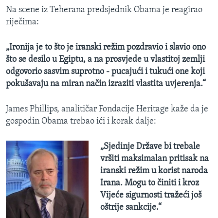
Na scene iz Teherana predsjednik Obama je reagirao
riječima:
„Ironija je to što je iranski režim pozdravio i slavio ono
što se desilo u Egiptu, a na prosvjede u vlastitoj zemlji
odgovorio sasvim suprotno - pucajući i tukući one koji
pokušavaju na miran način izraziti vlastita uvjerenja.“
James Phillips, analitičar Fondacije Heritage kaže da je
gospodin Obama trebao ići i korak dalje:
„Sjedinje Države bi trebale
vršiti maksimalan pritisak na
iranski režim u korist naroda
Irana. Mogu to činiti i kroz
Vijeće sigurnosti tražeći još
oštrije sankcije.“