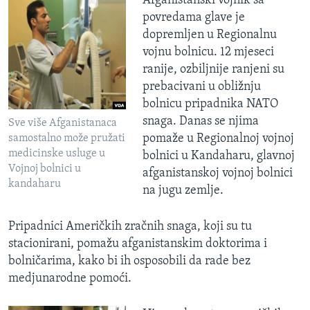
Afganistanski vojnik sa
povredama glave je
dopremljen u Regionalnu
vojnu bolnicu. 12 mjeseci
ranije, ozbiljnije ranjeni su
prebacivani u obližnju
bolnicu pripadnika NATO
snaga. Danas se njima
Sve više Afganistanaca
pomaže u Regionalnoj vojnoj
samostalno može pružati
medicinske usluge u
bolnici u Kandaharu, glavnoj
Vojnoj bolnici u
afganistanskoj vojnoj bolnici
kandaharu
na jugu zemlje.
Pripadnici Američkih zračnih snaga, koji su tu
stacionirani, pomažu afganistanskim doktorima i
bolničarima, kako bi ih osposobili da rade bez
medjunarodne pomoći.