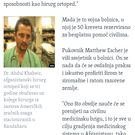
sposobnosti kao hirurg ortoped."
Mada je to vojna bolnica, u
njoj je 50 kreveta rezervirano
za besplatnu pomoć civilima.
Pukovnik Matthew Escher je
viši savjetnik u bolnici. On se
nada da će se ovdašnja praksa
i iskustvo proširiti širom te
Dr. Abdul Khabeir,
afganistanski hirurg
siromašne i ratom razorene
ortoped koji se tri
zemlje.
godine obučavao uz
kolege hirurge iz
"Ono što obvdje nauče će se
sastava Američkih
prenijeti na civilnu
zračnih snaga
medicinsku brigu, i to je sve u
stacioniranih u
cilju gradjenja medicinskog
Kandaharu
sistema u Afganistanu, tako