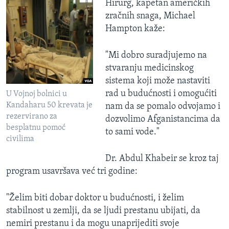
Hirurg, kapetan američkih
zračnih snaga, Michael
Hampton kaže:
"Mi dobro suradjujemo na
stvaranju medicinskog
sistema koji može nastaviti
rad u budućnosti i omogućiti
U Vojnoj bolnici u
Kandaharu 50 krevata je
nam da se pomalo odvojamo i
rezervirano za
dozvolimo Afganistancima da
besplatnu pomoć
to sami vode."
civilima
Dr. Abdul Khabeir se kroz taj
program usavršava već tri godine:
"Želim biti dobar doktor u budućnosti, i želim
stabilnost u zemlji, da se ljudi prestanu ubijati, da
nemiri prestanu i da mogu unaprijediti svoje