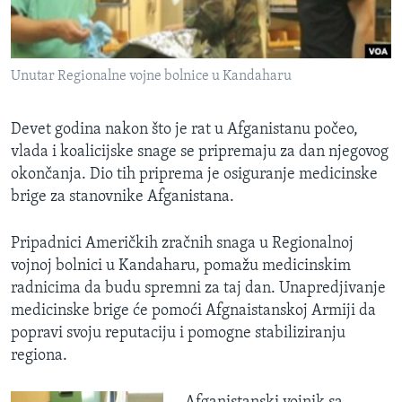
MAGAZIN
O GLASU AMERIKE
Unutar Regionalne vojne bolnice u Kandaharu
Learning English
Devet godina nakon što je rat u Afganistanu počeo,
PRATITE NAS
vlada i koalicijske snage se pripremaju za dan njegovog
okončanja. Dio tih priprema je osiguranje medicinske
brige za stanovnike Afganistana.
Jezici
Pripadnici Američkih zračnih snaga u Regionalnoj
vojnoj bolnici u Kandaharu, pomažu medicinskim
radnicima da budu spremni za taj dan. Unapredjivanje
medicinske brige će pomoći Afgnaistanskoj Armiji da
popravi svoju reputaciju i pomogne stabiliziranju
regiona.