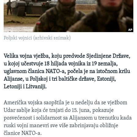
MAGAZIN
O GLASU AMERIKE
Learning English
Poljski vojnici (arhivski snimak)
PRATITE NAS
Velika vojna vježba, koju predvode Sjedinjene Države,
u kojoj učestvuje 18 hiljada vojnika iz 19 zemalja,
uglavnom članica NATO-a, počela je na istočnom krilu
Jezici
Alijanse, u Poljskoj i tri baltičke države, Estoniji,
Letoniji i Litvaniji.
Američka vojska saopštila je u nedelju da se vježbom
Udar sablje koja će trajati do 15. juna, pokazuje
posvećenost i solidarnost sa Alijansom u trenutku kada
ruski vojni manevri sve više zabrinjavaju obližnje
članice NATO-a.