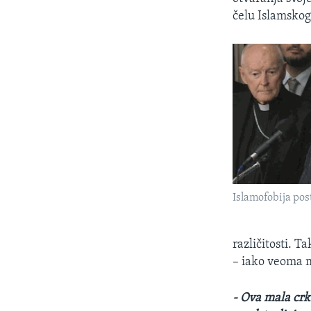
čelu Islamsko
Islamofobija post
različitosti. T
– iako veoma m
- Ova mala crk