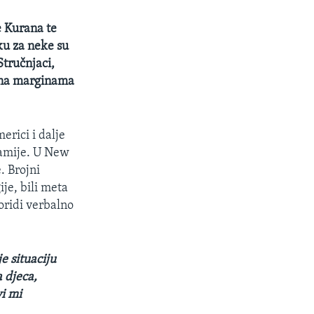
e Kurana te
ku za neke su
Stručnjaci,
e na marginama
rici i dalje
žamije. U New
. Brojni
je, bili meta
oridi verbalno
e situaciju
a djeca,
vi mi