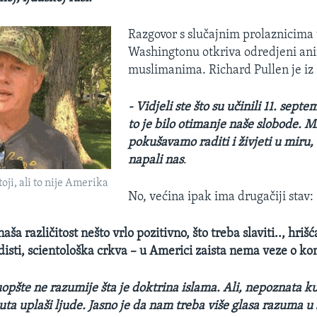
Razgovor s slučajnim prolaznicima
Washingtonu otkriva odredjeni an
muslimanima. Richard Pullen je iz
- Vidjeli ste što su učinili 11. sep
to je bilo otimanje naše slobode. M
pokušavamo raditi i živjeti u miru, a
napali nas
.
oji, ali to nije Amerika
No, većina ipak ima drugačiji stav:
aša različitost nešto vrlo pozitivno, što treba slaviti.., hrišća
isti, scientološka crkva – u Americi zaista nema veze o ko
uopšte ne razumije šta je doktrina islama. Ali, nepoznata ku
uta uplaši ljude. Jasno je da nam treba više glasa razuma 