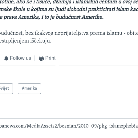
totine, ako ne i tisuće, džamija i islamskih centara u ovoj z
mske škole u kojima su ljudi slobodni prakticirati islam kao
 je prava Amerika, i to je budućnost Amerike.
udućnost, bez ikakvog neprijateljstva prema islamu - obite
strpljenjem iščekuju.
Follow us
Print
Svijet
Amerika
voanews.com/MediaAssets2/bosnian/2010_09/pkg_islamophobia-