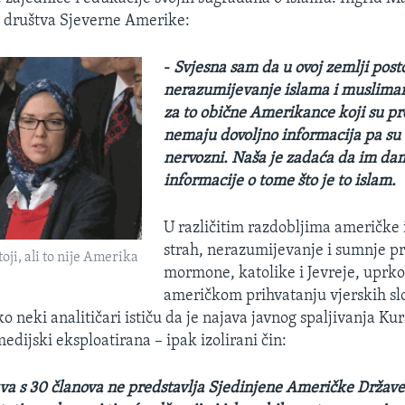
g društva Sjeverne Amerike:
-
Svjesna sam da u ovoj zemlji posto
nerazumijevanje islama i muslima
za to obične Amerikance koji su pr
nemaju dovoljno informacija pa su 
nervozni. Naša je zadaća da im da
informacije o tome što je to islam.
U različitim razdobljima američke is
strah, nerazumijevanje i sumnje pra
oji, ali to nije Amerika
mormone, katolike i Jevreje, uprk
američkom prihvatanju vjerskih sl
ako neki analitičari ističu da je najava javnog spaljivanja Ku
edijski eksploatirana – ipak izolirani čin:
va s 30 članova ne predstavlja Sjedinjene Američke Držav