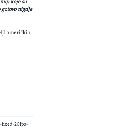
emlji koje su
 gotovo nigdje
lji američkih
fixed-20fps-