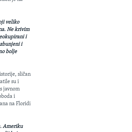
ji veliko
na. Ne krivim
eokupirani i
zbunjeni i
mo bolje
torije, sličan
tile su i
os javnom
oboda i
rana na Floridi
e. Ameriku