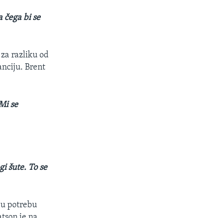
a čega bi se
 za razliku od
anciju. Brent
Mi se
i šute. To se
ju potrebu
atson je na