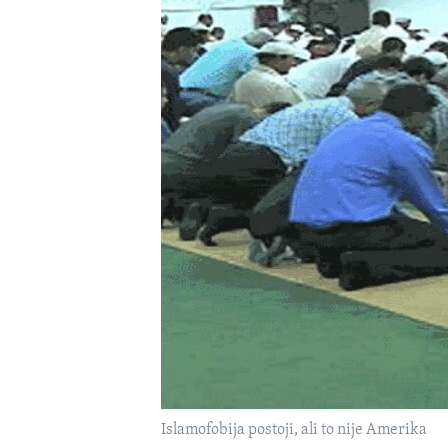
MAGAZIN
O GLASU AMERIKE
Islamofobija postoji, ali to nije Amerika