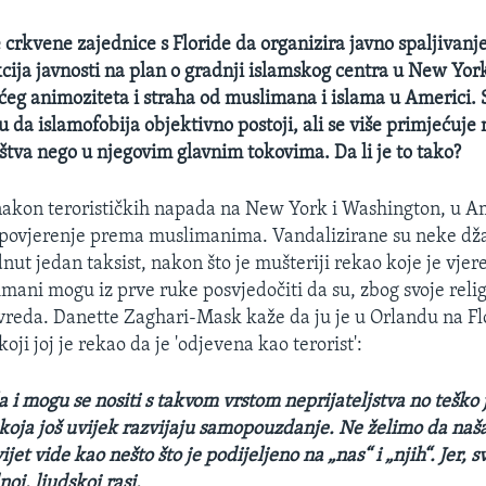
crkvene zajednice s Floride da organizira javno spaljivanj
cija javnosti na plan o gradnji islamskog centra u New Yor
ćeg animoziteta i straha od muslimana i islama u Americi. 
 da islamofobija objektivno postoji, ali se više primjećuj
tva nego u njegovim glavnim tokovima. Da li je to tako?
akon terorističkih napada na New York i Washington, u Ame
nepovjerenje prema muslimanima. Vandalizirane su neke d
ut jedan taksist, nakon što je mušteriji rekao koje je vjere
mani mogu iz prve ruke posvjedočiti da su, zbog svoje religi
 uvreda. Danette Zaghari-Mask kaže da ju je u Orlandu na Fl
oji joj je rekao da je 'odjevena kao terorist':
a i mogu se nositi s takvom vrstom neprijateljstva no teško j
i koja još uvijek razvijaju samopouzdanje. Ne želimo da naš
jet vide kao nešto što je podijeljeno na „nas“ i „njih“. Jer, s
oj, ljudskoj rasi.