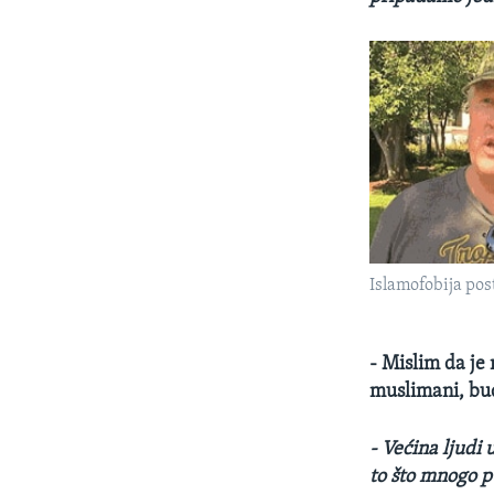
Islamofobija post
- Mislim da je n
muslimani, bud
- Većina ljudi 
to što mnogo p