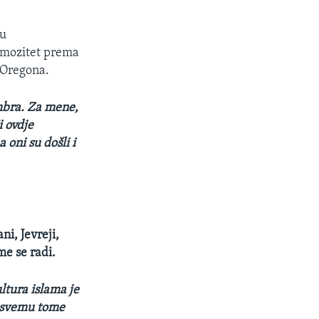
 u
imozitet prema
 Oregona.
tembra. Za mene,
i ovdje
 oni su došli i
ni, Jevreji,
me se radi.
ltura islama je
u svemu tome