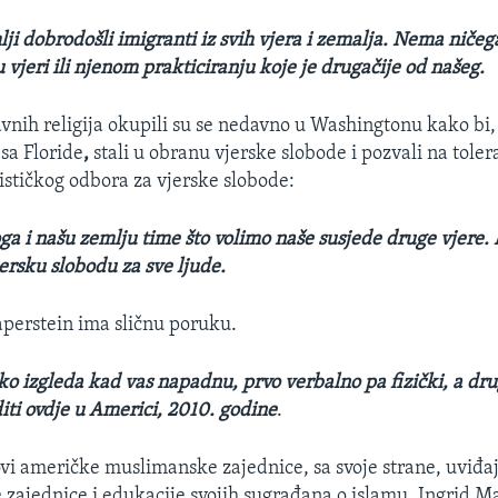
ji dobrodošli imigranti iz svih vjera i zemalja. Nema ničeg
u vjeri ili njenom prakticiranju koje je drugačije od našeg.
avnih religija okupili su se nedavno u Washingtonu kako bi,
sa Floride
,
stali u obranu vjerske slobode i pozvali na toler
ističkog odbora za vjerske slobode:
ga i našu zemlju time što volimo naše susjede druge vjere. 
ersku slobodu za sve ljude.
perstein ima sličnu poruku.
o izgleda kad vas napadnu, prvo verbalno pa fizički, a drug
iti ovdje u Americi, 2010. godine
.
ovi američke muslimanske zajednice, sa svoje strane, uviđa
e zajednice i edukacije svojih sugrađana o islamu. Ingrid M