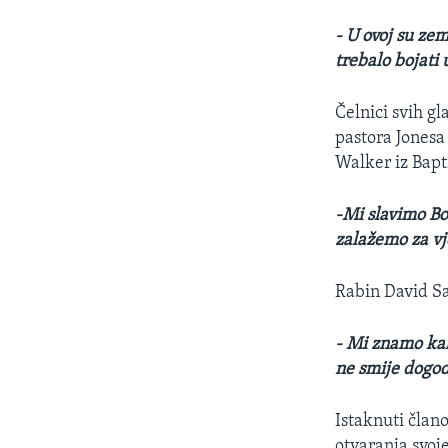
-
U ovoj su zeml
trebalo bojati 
Čelnici svih gl
pastora Jonesa 
Walker iz Bapt
-Mi slavimo Bo
zalažemo za vj
Rabin David Sa
- Mi znamo kak
ne smije dogod
Istaknuti član
otvaranja svoj