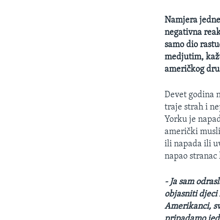
Namjera jedne 
negativna reak
samo dio rastu
medjutim, kažu
američkog druš
Devet godina n
traje strah i 
Yorku je napadn
američki musli
ili napada ili
napao stranac k
- Ja sam odrasl
objasniti djec
Amerikanci, svi
pripadamo jedn