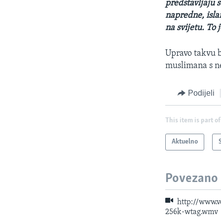
predstavljaju s
napredne, isla
na svijetu. To
Upravo takvu b
muslimana s ne
Podijeli
This item is part of
Aktuelno
Povezano
http://www.
256k-wtag.wmv