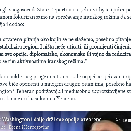
glasnogovornik State Departmenta John Kirby je i jučer po
ranom fokusiran samo na sprečavanje iranskog režima da 
ja i dodao:
ga otvorena pitanja oko kojih se ne slažemo, posebno pitanje
tabilizira region. I ništa neće uticati, ili promijenti činjeni
e sve opcije, diplomatske, ekonomske ili vojne da reducir
o se tim aktivnostima iranskog režima."
lem nuklernog programa Irana bude uspješno rješavan i rije
ave biće oponenti u mnogim drugim pitanjima, posebno kad
ngton i Teheran podržavaju i međusobno suprotstavljene s
đanskom ratu i u sukobu u Yemenu.
 Washington i dalje drži sve opcije otvorene
EMB
ke | Bosna i Hercegovina