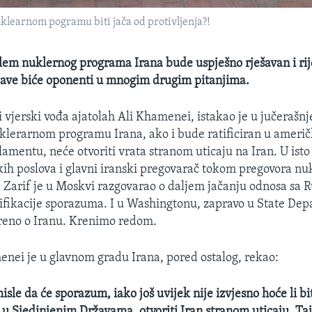
learnom pogramu biti jača od protivljenja?!
lem nuklernog programa Irana bude uspješno rješavan i rije
žave biće oponenti u mnogim drugim pitanjima.
i vjerski vođa ajatolah Ali Khamenei, istakao je u jučerašn
klerarnom programu Irana, ako i bude ratificiran u amer
lamentu, neće otvoriti vrata stranom uticaju na Iran. U isto
kih poslova i glavni iranski pregovarač tokom pregovora n
Zarif je u Moskvi razgovarao o daljem jačanju odnosa sa 
ifikacije sporazuma. I u Washingtonu, zapravo u State De
reno o Iranu. Krenimo redom.
nei je u glavnom gradu Irana, pored ostalog, rekao:
misle da će sporazum, iako još uvijek nije izvjesno hoće li bi
 u Sjedinjenim Državama, otvoriti Iran stranom uticaju. Taj