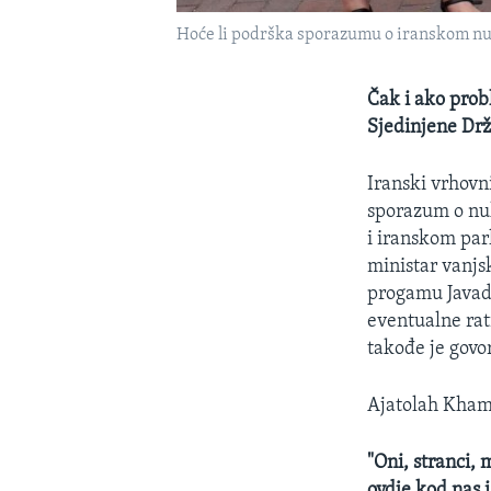
Hoće li podrška sporazumu o iranskom nuk
Čak i ako prob
Sjedinjene Dr
Iranski vrhovn
sporazum o nu
i iranskom par
ministar vanjs
progamu Javad 
eventualne rat
takođe je govo
Ajatolah Khame
"Oni, stranci, 
ovdje kod nas i