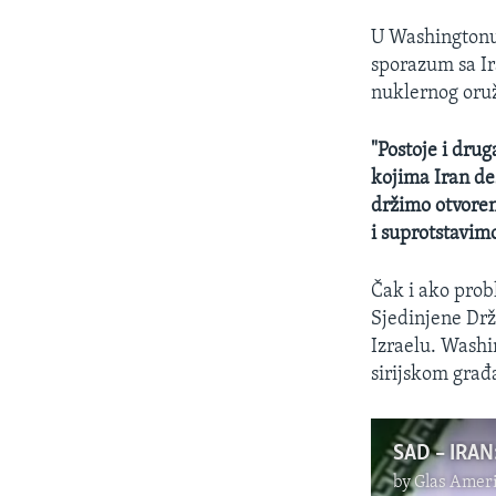
U Washingtonu 
sporazum sa I
nuklernog oruž
"Postoje i dru
kojima Iran des
držimo otvoren
i suprotstavim
Čak i ako prob
Sjedinjene Drž
Izraelu. Washi
sirijskom gra
SAD – IRAN:
by
Glas Ameri