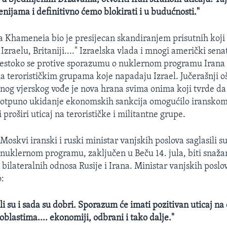
nijama i definitivno ćemo blokirati i u budućnosti."
a Khameneia bio je presijecan skandiranjem prisutnih koji 
Izraelu, Britaniji...." Izraelska vlada i mnogi američki senat
estoko se protive sporazumu o nuklernom programu Irana 
a terorističkim grupama koje napadaju Izrael. Jučerašnji oš
nog vjerskog vođe je nova hrana svima onima koji tvrde da
 potpuno ukidanje ekonomskih sankcija omogućilo iransko
 proširi uticaj na terorističke i militantne grupe.
oskvi iranski i ruski ministar vanjskih poslova saglasili su
nuklernom programu, zaključen u Beču 14. jula, biti snaža
 bilateralnih odnosa Rusije i Irana. Ministar vanjskih poslo
o:
li su i sada su dobri. Sporazum će imati pozitivan uticaj na 
blastima.... ekonomiji, odbrani i tako dalje."