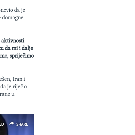
novio da je
se domogne
 aktivnosti
cu da mi i dalje
amo, spriječimo
šen, Iran i
a je riječ o
trane u
ED
SHARE