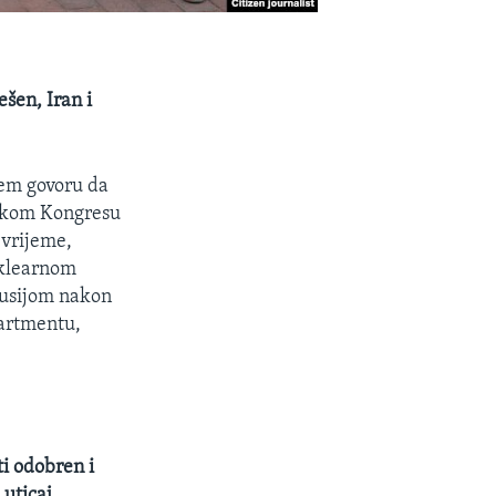
šen, Iran i
jem govoru da
ičkom Kongresu
 vrijeme,
uklearnom
Rusijom nakon
partmentu,
ti odobren i
 uticaj