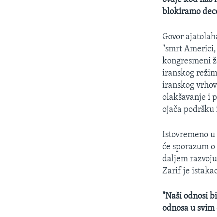
blokiramo dece
Govor ajatolah
"smrt Americi, 
kongresmeni ž
iranskog režim
iranskog vrhov
olakšavanje i
ojača podršku i
Istovremeno u M
će sporazum o 
daljem razvoju
Zarif je istaka
"Naši odnosi bi
odnosa u svim o