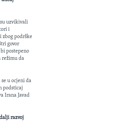
su uzvikivali
ori i
i zbog podrške
tri govor
 bi postepeno
m režimu da
 se u ocjeni da
n podsticaj
va Irana Javad
dalji razvoj