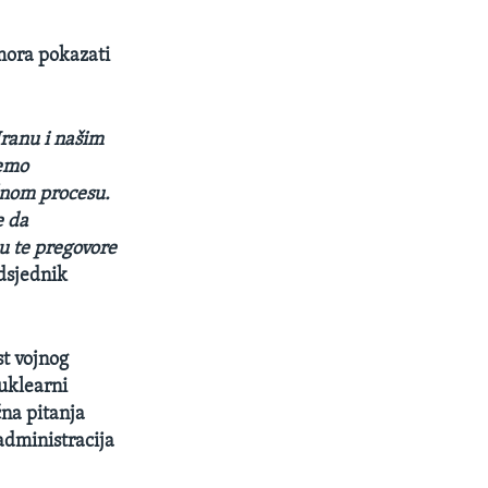
mora pokazati
Iranu i našim
emo
lnom procesu.
e da
u te pregovore
edsjednik
t vojnog
uklearni
čna pitanja
dministracija