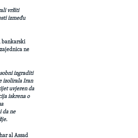
li vršiti
osti između
i bankarski
zajednica ne
sobni izgraditi
izolirala Iran
ijet uvjeren da
ija iskrena o
na
i da ne
je.
har al Assad