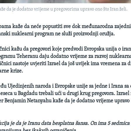
e da je dodatno vrijeme u pregovorima upravo ono što Iran želi.
bama kaže da neće popustiti sve dok međunarodna zajedni
anski nuklearni program ne služi proizvodnji oružja.
ičnici kažu da pregovori koje predvodi Evropska unija o ir
gramu Teheranu daju dodatno vrijeme za razvoj nuklearno
čnici nastoje uvjeriti Izrael da još uvijek ima vremena za 
arne krize.
đu Ujedinjenih naroda i Evropske unije sa jedne i Irana sa
jeseca u Bagdadu trebali ući u drugi krug pregovora. Izrael 
er Benjamin Netanyahu kaže da je dodatno vrijeme upravo 
cija je da je Iranu data besplatna šansa. On ima 5 sedmica 
ranijuma bez ikakvih ograničenja.