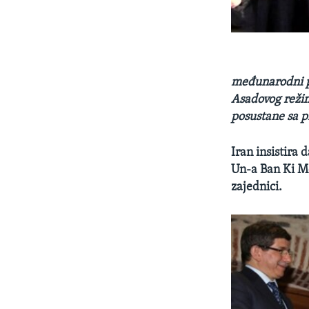
međunarodni pr
Asadovog režim
posustane sa p
Iran insistira
Un-a Ban Ki Mo
zajednici.