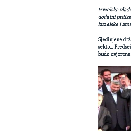
Izraelska vlada
dodatni pritis
izraelske i am
Sjedinjene drž
sektor. Preds
bude uvjerena 