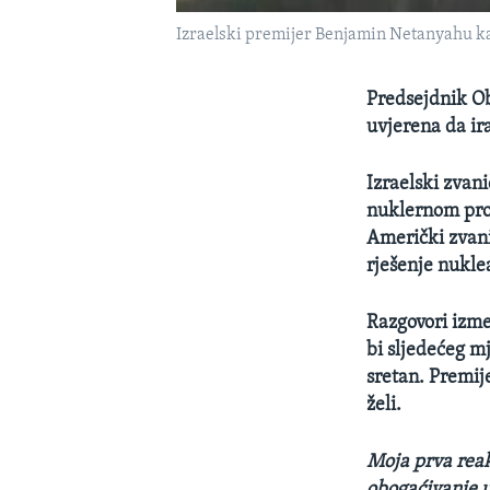
Izraelski premijer Benjamin Netanyahu kaž
Predsejdnik O
uvjerena da ir
Izraelski zvan
nuklernom pro
Američki zvani
rješenje nukle
Razgovori izme
bi sljedećeg m
sretan. Premij
želi.
Moja prva reak
obogaćivanje u