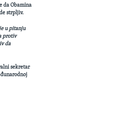
že da Obamina
e strpljiv.
je u pitanju
 protiv
iv da
alni sekretar
međunarodnoj