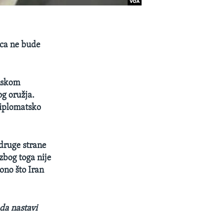
ca ne bude
anskom
g oružja.
diplomatsko
 druge strane
zbog toga nije
ono što Iran
da nastavi