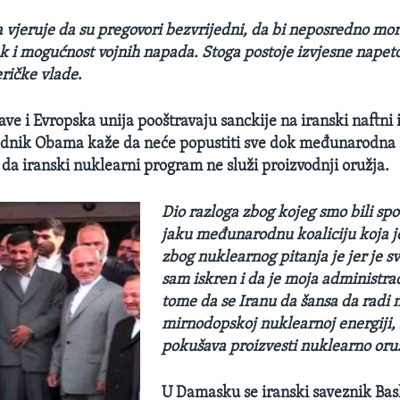
 vjeruje da su pregovori bezvrijedni, da bi neposredno mora
ak i mogućnost vojnih napada. Stoga postoje izvjesne napet
eričke vlade
.
ave i Evropska unija pooštravaju sanckije na iranski naftni 
ejdnik Obama kaže da neće popustiti sve dok međunarodna 
da iranski nuklearni program ne služi proizvodnji oružja.
Dio razloga zbog kojeg smo bili spo
jaku međunarodnu koaliciju koja je 
zbog nuklearnog pitanja je jer je sv
sam iskren i da je moja administrac
tome da se Iranu da šansa da radi 
mirnodopskoj nuklearnoj energiji, 
pokušava proizvesti nuklearno oruž
U Damasku se iranski saveznik Bas