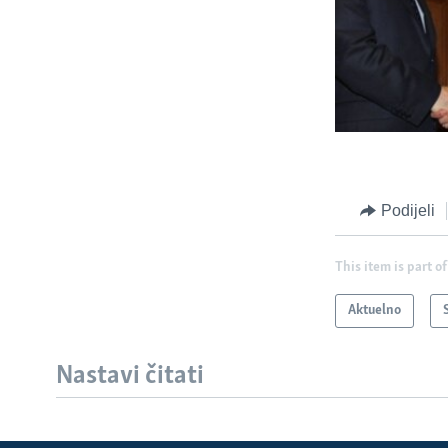
Podijeli
This item is part of
Aktuelno
Nastavi čitati