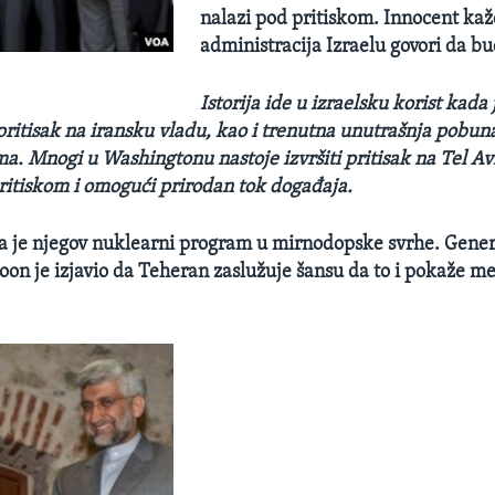
nalazi pod pritiskom. Innocent ka
administracija Izraelu govori da bud
Istorija ide u izraelsku korist kada 
itisak na iransku vladu, kao i trenutna unutrašnja pobuna
a. Mnogi u Washingtonu nastoje izvršiti pritisak na Tel Av
ritiskom i omogući prirodan tok događaja.
 da je njegov nuklearni program u mirnodopske svrhe. Gener
on je izjavio da Teheran zaslužuje šansu da to i pokaže 