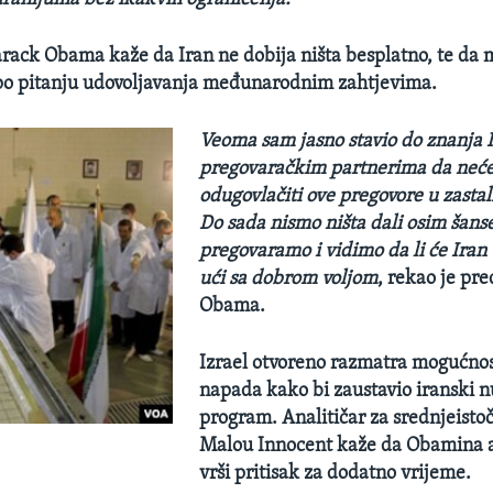
rack Obama kaže da Iran ne dobija ništa besplatno, te da 
 po pitanju udovoljavanja međunarodnim zahtjevima.
Veoma sam jasno stavio do znanja 
pregovaračkim partnerima da neć
odugovlačiti ove pregovore u zasta
Do sada nismo ništa dali osim šans
pregovaramo i vidimo da li će Iran 
ući sa dobrom voljom
, rekao je pr
Obama.
Izrael otvoreno razmatra mogućnos
napada kako bi zaustavio iranski n
program. Analitičar za srednjeisto
Malou Innocent kaže da Obamina a
vrši pritisak za dodatno vrijeme.