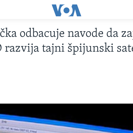
ka odbacuje navode da za
razvija tajni špijunski sat