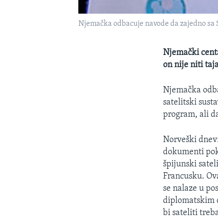
Njemačka odbacuje navode da zajedno sa SA
Njemački centa
on nije niti ta
Njemačka odbac
satelitski sust
program, ali da
Norveški dne
dokumenti poka
špijunski satel
Francusku. Ova
se nalaze u po
diplomatskim d
bi sateliti tre