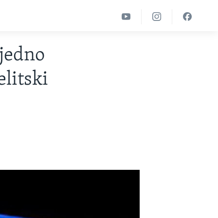
jedno
elitski