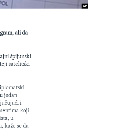
ogram, ali da
jni špijunski
oji satelitski
diplomatski
ju jedan
jučujući i
mentima koji
sta, u
, kaže se da