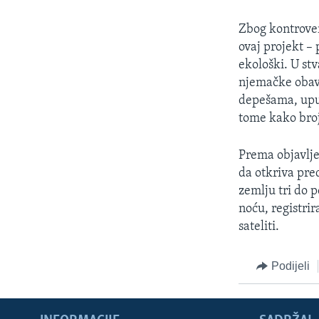
Zbog kontrover
ovaj projekt 
ekološki. U st
njemačke obavj
depešama, upuć
tome kako broj
Prema objavlj
da otkriva pre
zemlju tri do 
noću, registrir
sateliti.
Podijeli