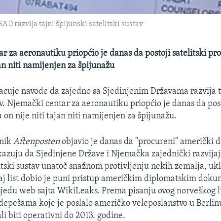
D razvija tajni špijunski satelitski sustav
r za aeronautiku priopćio je danas da postoji satelitski pr
jan niti namijenjen za špijunažu
uje navode da zajedno sa Sjedinjenim Državama razvija ta
av. Njemački centar za aeronautiku priopćio je danas da post
 on nije niti tajan niti namijenjen za špijunažu.
vnik
Aftenposten
objavio je danas da "procureni" američki 
zuju da Sjedinjene Države i Njemačka zajednički razvija
itski sustav unatoč snažnom protivljenju nekih zemalja, ukl
j list dobio je puni pristup američkim diplomatskim doku
sjedu web sajta WikiLeaks. Prema pisanju ovog norveškog li
epešama koje je poslalo američko veleposlanstvo u Berlinu
bali biti operativni do 2013. godine.