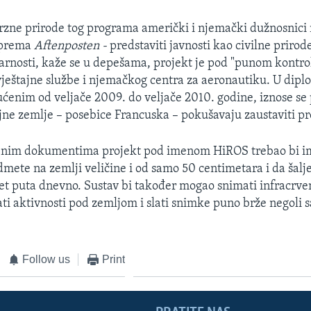
zne prirode tog programa američki i njemački dužnosnici 
– prema
Aftenposten -
predstaviti javnosti kao civilne prirode 
varnosti, kaže se u depešama, projekt je pod "punom kontr
eštajne službe i njemačkog centra za aeronautiku. U dip
enim od veljače 2009. do veljače 2010. godine, iznose se 
ne zemlje – posebice Francuska – pokušavaju zaustaviti pr
enim dokumentima projekt pod imenom HiROS trebao bi im
dmete na zemlji veličine i od samo 50 centimetara i da šal
pet puta dnevno. Sustav bi također mogao snimati infracrven
ati aktivnosti pod zemljom i slati snimke puno brže negoli 
Follow us
Print