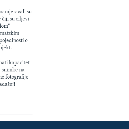
namjeravali su
čiji su ciljevi
olom"
lomatskim
pojedinosti o
ojekt.
ati kapacitet
je snimke na
e fotografije
sadašnji