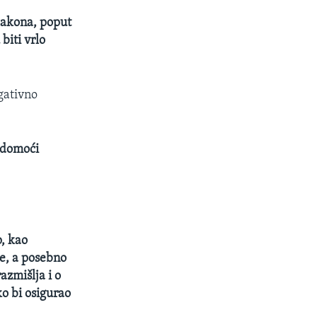
 zakona, poput
biti vrlo
gativno
 domoći
, kao
ke, a posebno
azmišlja i o
ko bi osigurao