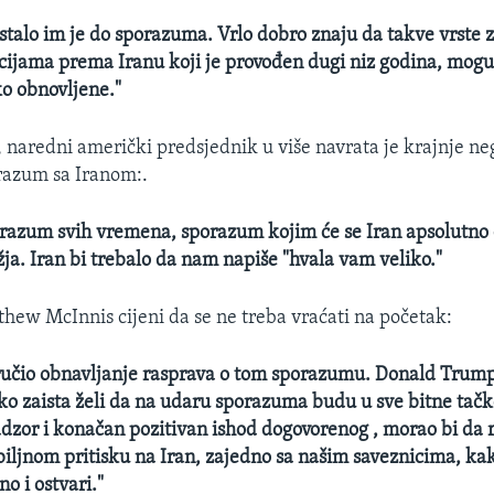
, stalo im je do sporazuma. Vrlo dobro znaju da takve vrste
ijama prema Iranu koji je provođen dugi niz godina, mogu 
ko obnovljene."
naredni američki predsjednik u više navrata je krajnje ne
razum sa Iranom:.
orazum svih vremena, sporazum kojim će se Iran apsolutno
ja. Iran bi trebalo da nam napiše "hvala vam veliko."
thew McInnis cijeni da se ne treba vraćati na početak:
ručio obnavljanje rasprava o tom sporazumu. Donald Trump
ko zaista želi da na udaru sporazuma budu u sve bitne tač
adzor i konačan pozitivan ishod dogovorenog , morao bi da r
biljnom pritisku na Iran, zajedno sa našim saveznicima, ka
o i ostvari."