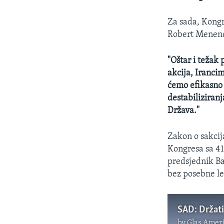
Za sada, Kongr
Robert Menen
"Oštar i težak
akcija, Iranci
ćemo efikasno 
destabiliziranj
Država."
Zakon o sakci
Kongresa sa 419
predsjednik Ba
bez posebne le
by
Glas Ameri