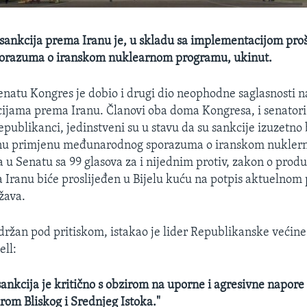
sankcija prema Iranu je, u skladu sa implementacijom pro
porazuma o iranskom nuklearnom programu, ukinut.
natu Kongres je dobio i drugi dio neophodne saglasnosti 
ijama prema Iranu. Članovi oba doma Kongresa, i senatori i
publikanci, jedinstveni su u stavu da su sankcije izuzetno
unu primjenu međunarodnog sporazuma o iranskom nukle
 u Senatu sa 99 glasova za i nijednim protiv, zakon o prod
 Iranu biće proslijeđen u Bijelu kuću na potpis aktuelnom
žava.
 držan pod pritiskom, istakao je lider Republikanske većin
ll:
sankcija je kritično s obzirom na uporne i agresivne napore
širom Bliskog i Srednjeg Istoka."