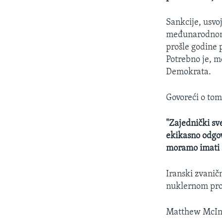
Sankcije, usvo
međunarodnom 
prošle godine
Potrebno je, m
Demokrata.
Govoreći o tom
"Zajednički sv
ekikasno odgov
moramo imati 
Iranski zvanič
nuklernom prog
Matthew McInn