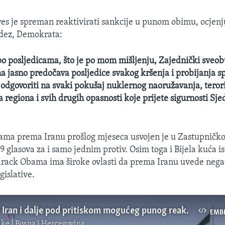
es je spreman reaktivirati sankcije u punom obimu, ocjenj
dez, Demokrata:
 po posljedicama, što je po mom mišljenju, Zajednički sveo
ma jasno predočava posljedice svakog kršenja i probijanja 
odgovoriti na svaki pokušaj nuklernog naoružavanja, teror
a regiona i svih drugih opasnosti koje prijete sigurnosti Sje
jama prema Iranu prošlog mjeseca usvojen je u Zastupnič
 glasova za i samo jednim protiv. Osim toga i Bijela kuća is
rack Obama ima široke ovlasti da prema Iranu uvede negat
gislative.
SAD: Držati Iran i dalje pod pritiskom mogućeg punog reaktiviranja sankcija
EMB
ke | Bosna i Hercegovina