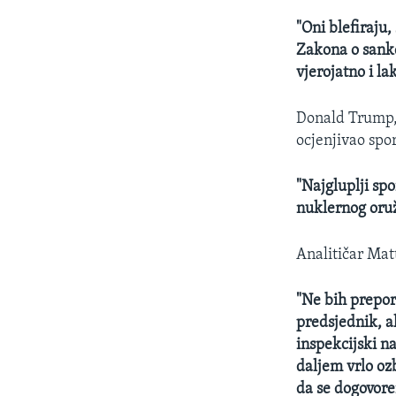
"Oni blefiraju
Zakona o sankc
vjerojatno i la
Donald Trump, 
ocjenjivao spo
"Najgluplji sp
nuklernog oruž
Analitičar Mat
"Ne bih prepo
predsjednik, a
inspekcijski n
daljem vrlo oz
da se dogovoren