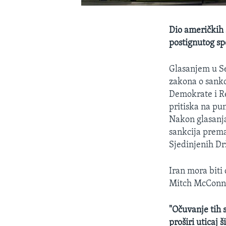
Dio američkih 
postignutog s
Glasanjem u Se
zakona o sankc
Demokrate i Re
pritiska na p
Nakon glasanja
sankcija prema
Sjedinjenih Dr
Iran mora biti
Mitch McConne
"Očuvanje tih 
proširi uticaj 