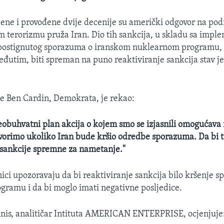
jene i provođene dvije decenije su američki odgovor na pod
terorizmu pruža Iran. Dio tih sankcija, u skladu sa impl
 postignutog sporazuma o iranskom nuklearnom programu, 
eđutim, biti spreman na puno reaktiviranje sankcija stav je
e Ben Cardin, Demokrata, je rekao:
eobuhvatni plan akcija o kojem smo se izjasnili omogućava
orimo ukoliko Iran bude kršio odredbe sporazuma. Da bi t
sankcije spremne za nametanje."
nici upozoravaju da bi reaktiviranje sankcija bilo kršenje 
ramu i da bi moglo imati negativne posljedice.
is, analitičar Intituta AMERICAN ENTERPRISE, ocjenjuje