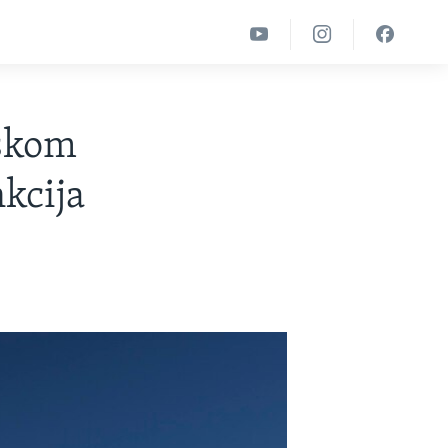
iskom
kcija