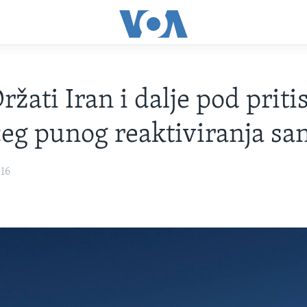
ržati Iran i dalje pod prit
g punog reaktiviranja san
016