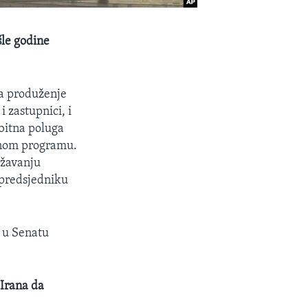
šle godine
na produženje
 zastupnici, i
 bitna poluga
rnom programu.
užavanju
 predsjedniku
e u Senatu
 Irana da