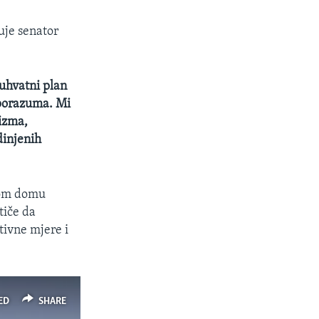
uje senator
buhvatni plan
sporazuma. Mi
izma,
dinjenih
kom domu
tiče da
ivne mjere i
ED
SHARE