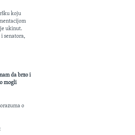
ršku koju
ementacijom
je ukinut.
 i senatora,
 nam da brzo i
o mogli
sporazuma o
: