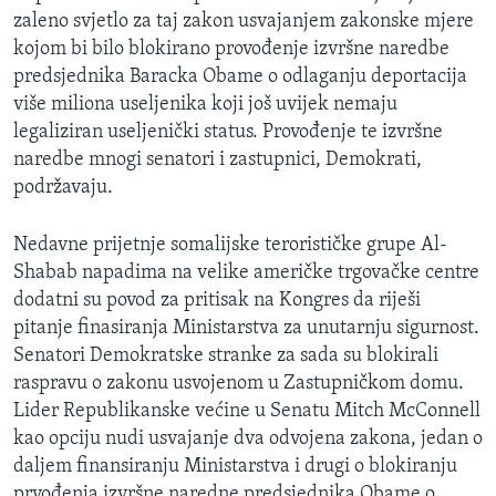
zaleno svjetlo za taj zakon usvajanjem zakonske mjere
kojom bi bilo blokirano provođenje izvršne naredbe
predsjednika Baracka Obame o odlaganju deportacija
više miliona useljenika koji još uvijek nemaju
legaliziran useljenički status. Provođenje te izvršne
naredbe mnogi senatori i zastupnici, Demokrati,
podržavaju.
Nedavne prijetnje somalijske terorističke grupe Al-
Shabab napadima na velike američke trgovačke centre
dodatni su povod za pritisak na Kongres da riješi
pitanje finasiranja Ministarstva za unutarnju sigurnost.
Senatori Demokratske stranke za sada su blokirali
raspravu o zakonu usvojenom u Zastupničkom domu.
Lider Republikanske većine u Senatu Mitch McConnell
kao opciju nudi usvajanje dva odvojena zakona, jedan o
daljem finansiranju Ministarstva i drugi o blokiranju
prvođenja izvršne naredne predsjednika Obame o