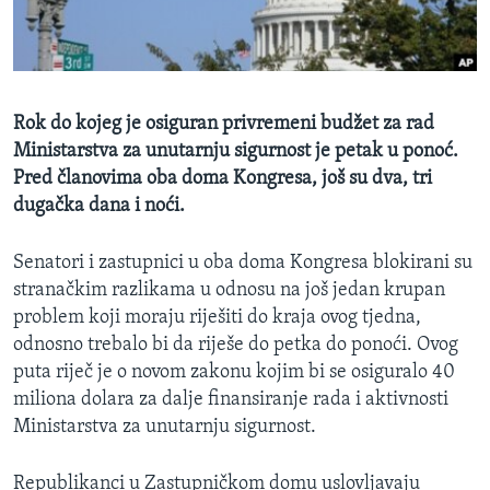
MAGAZIN
O GLASU AMERIKE
Learning English
Rok do kojeg je osiguran privremeni budžet za rad
Ministarstva za unutarnju sigurnost je petak u ponoć.
PRATITE NAS
Pred članovima oba doma Kongresa, još su dva, tri
dugačka dana i noći.
Senatori i zastupnici u oba doma Kongresa blokirani su
Jezici
stranačkim razlikama u odnosu na još jedan krupan
problem koji moraju riješiti do kraja ovog tjedna,
odnosno trebalo bi da riješe do petka do ponoći. Ovog
puta riječ je o novom zakonu kojim bi se osiguralo 40
miliona dolara za dalje finansiranje rada i aktivnosti
Ministarstva za unutarnju sigurnost.
Republikanci u Zastupničkom domu uslovljavaju