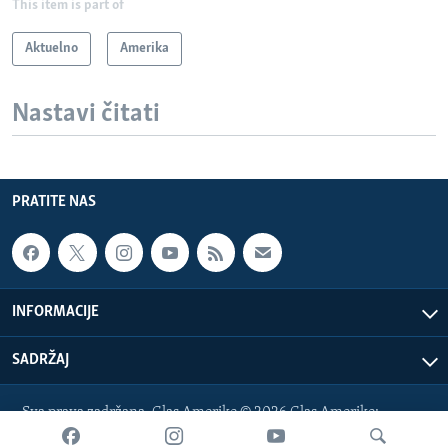
This item is part of
Aktuelno
Amerika
Nastavi čitati
PRATITE NAS
INFORMACIJE
SADRŽAJ
Sva prava zadržana. Glas Amerike © 2026 Glas Amerike:
bosnian-service@voanews.com