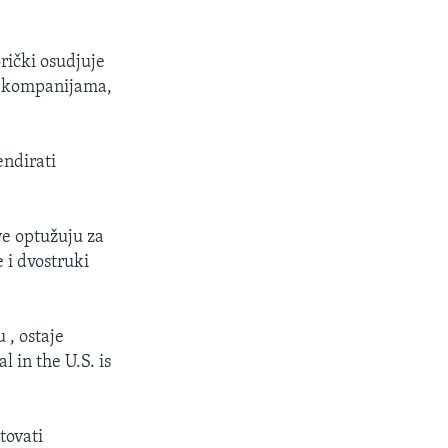
rički osudjuje
m kompanijama,
endirati
e optužuju za
e i dvostruki
 , ostaje
l in the U.S. is
tovati