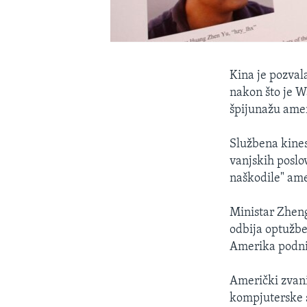
Kina je pozval
nakon što je W
špijunažu ame
Službena kines
vanjskih posl
naškodile" am
Ministar Zheng
odbija optužbe
Amerika podnij
Američki zvani
kompjuterske 