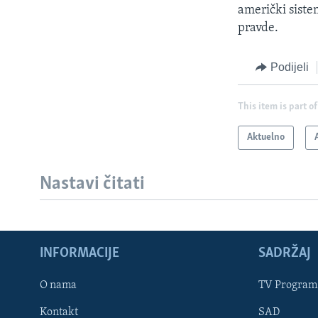
američki siste
pravde.
Podijeli
This item is part of
Aktuelno
Nastavi čitati
INFORMACIJE
SADRŽAJ
Learning English
O nama
TV Program
Kontakt
SAD