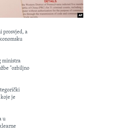
i prosvjed, a
 ekonomsku
 ministra
žbe "ozbiljno
tegorički
 koje je
a u
klearne