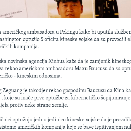
a američkog ambasadora u Pekingu kako bi uputila služben
ashington optužio 5 oficira kineske vojske da su provodili
ričkih kompanija.
ka novinska agencija Xinhua kaže da je zamjenik kineskog
ova rekao američkom ambasadoru Maxu Baucusu da su optu
eričko - kineskim odnosima.
 Zeguang je takodjer rekao gospodinu Baucusu da Kina ka
 , koje su inače prve optužbe za kibernetičko šopijuniranje
ela protiv neke strane zemlje.
čnici optužuju jednu jedinicu kineske vojske da je provalil
sisteme američkih kompanija koje se bave ispitivanjem nu