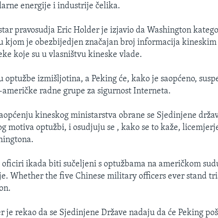
larne energije i industrije čelika.
tar pravosudja Eric Holder je izjavio da Washington katego
u kjom je obezbijedjen značajan broj informacija kineski
eke koje su u vlasništvu kineske vlade.
u optužbe izmišljotina, a Peking će, kako je saopćeno, susp
o-američke radne grupe za sigurnost Interneta.
općenju kineskog ministarstva obrane se Sjedinjene držav
g motiva optužbi, i osudjuju se , kako se to kaže, licemjerj
hingtona.
i oficiri ikada biti sučeljeni s optužbama na američkom sudu
e. Whether the five Chinese military officers ever stand tria
on.
r je rekao da se Sjedinjene Države nadaju da će Peking poš