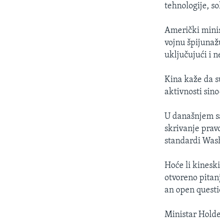
tehnologije, so
Američki minis
vojnu špijunaž
uključujući i n
Kina kaže da s
aktivnosti sin
U današnjem sa
skrivanje pravo
standardi Was
Hoće li kinesk
otvoreno pitanj
an open questi
Ministar Holde