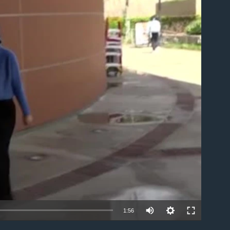
able
1:56