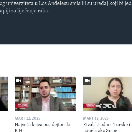
kog univerziteta u Los Anđelesu smislili su uređaj koji bi 
apiji za liječenje raka.
MART 12, 2025
MART 12, 2025
Najveća kriza postdejtonske
Rivalski odnos Turske i
BiH
Izraela oko Sirije