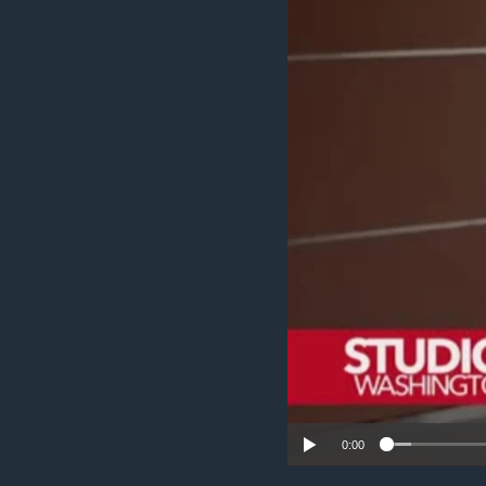
MAGAZIN
O GLASU AMERIKE
0:00