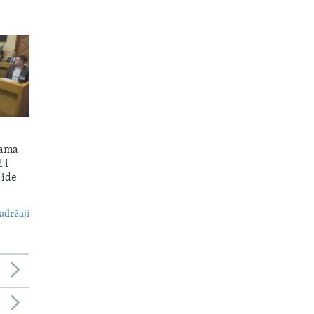
kama
 i
 ide
S
adržaji