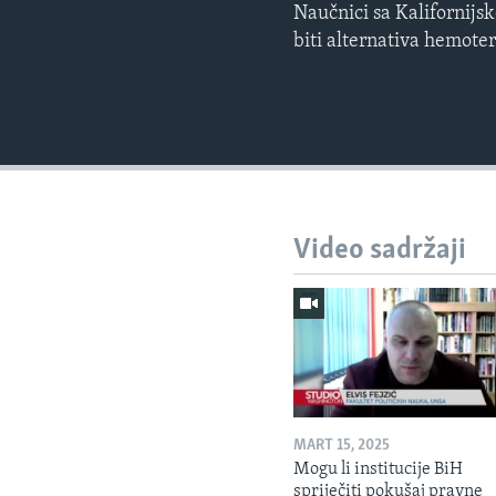
Naučnici sa Kalifornijs
biti alternativa hemoter
Video sadržaji
MART 15, 2025
Mogu li institucije BiH
spriječiti pokušaj pravne