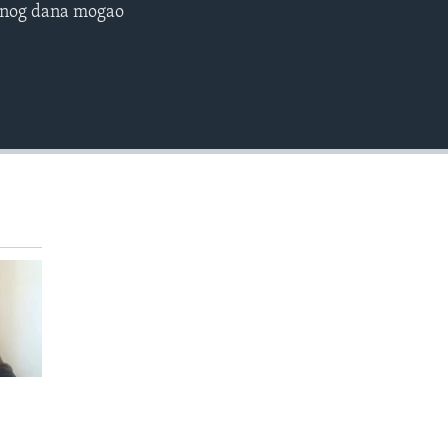
jednog dana mogao
EMBED