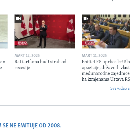
MART 12, 2025
MART 11, 2025
lan
Rat tarifama budi strah od
Entitet RS uprkos kriti
je
recesije
opozicije, državnih vlasti
međunarodne zajednice
ka izmjenama Ustava R
Svi video s
SE NE EMITUJE OD 2008.