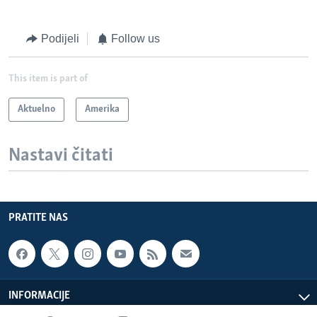
v
t
i
s
Podijeli
Follow us
o
l
u
i
This item is part of
s
d
s
e
Aktuelno
Amerika
l
i
Nastavi čitati
d
e
PRATITE NAS
INFORMACIJE