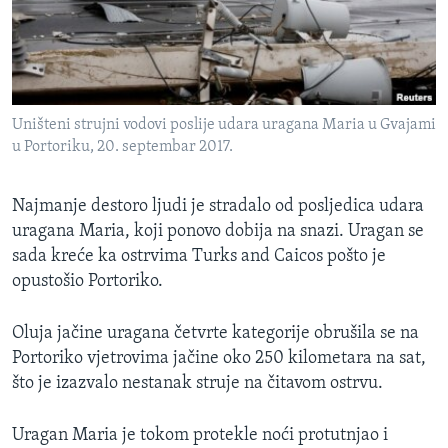
MAGAZIN
O GLASU AMERIKE
Learning English
Uništeni strujni vodovi poslije udara uragana Maria u Gvajami
u Portoriku, 20. septembar 2017.
PRATITE NAS
Najmanje destoro ljudi je stradalo od posljedica udara
uragana Maria, koji ponovo dobija na snazi. Uragan se
Jezici
sada kreće ka ostrvima Turks and Caicos pošto je
opustošio Portoriko.
Oluja jačine uragana četvrte kategorije obrušila se na
Portoriko vjetrovima jačine oko 250 kilometara na sat,
što je izazvalo nestanak struje na čitavom ostrvu.
Uragan Maria je tokom protekle noći protutnjao i