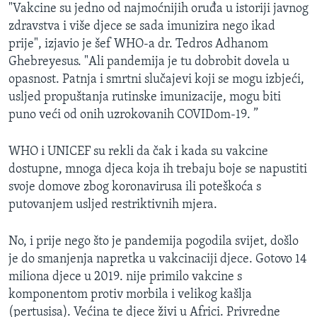
"Vakcine su jedno od najmoćnijih oruđa u istoriji javnog
zdravstva i više djece se sada imunizira nego ikad
prije", izjavio je šef WHO-a dr. Tedros Adhanom
Ghebreyesus. "Ali pandemija je tu dobrobit dovela u
opasnost. Patnja i smrtni slučajevi koji se mogu izbjeći,
usljed propuštanja rutinske imunizacije, mogu biti
puno veći od onih uzrokovanih COVIDom-19. ”
WHO i UNICEF su rekli da čak i kada su vakcine
dostupne, mnoga djeca koja ih trebaju boje se napustiti
svoje domove zbog koronavirusa ili poteškoća s
putovanjem usljed restriktivnih mjera.
No, i prije nego što je pandemija pogodila svijet, došlo
je do smanjenja napretka u vakcinaciji djece. Gotovo 14
miliona djece u 2019. nije primilo vakcine s
komponentom protiv morbila i velikog kašlja
(pertusisa). Većina te djece živi u Africi. Privredne