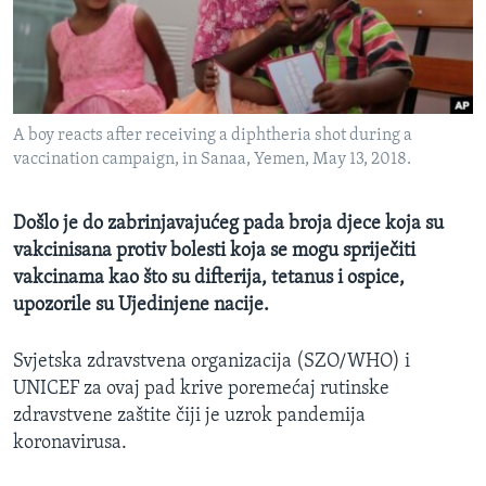
MAGAZIN
O GLASU AMERIKE
Learning English
A boy reacts after receiving a diphtheria shot during a
vaccination campaign, in Sanaa, Yemen, May 13, 2018.
PRATITE NAS
Došlo je do zabrinjavajućeg pada broja djece koja su
vakcinisana protiv bolesti koja se mogu spriječiti
Jezici
vakcinama kao što su difterija, tetanus i ospice,
upozorile su Ujedinjene nacije.
Svjetska zdravstvena organizacija (SZO/WHO) i
UNICEF za ovaj pad krive poremećaj rutinske
zdravstvene zaštite čiji je uzrok pandemija
koronavirusa.