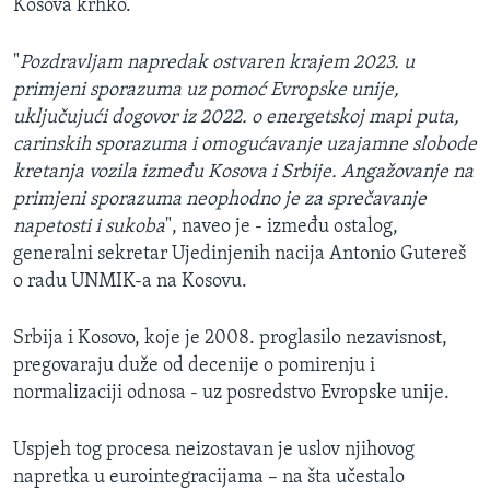
Kosova krhko.
"
Pozdravljam napredak ostvaren krajem 2023. u
primjeni sporazuma uz pomoć Evropske unije,
uključujući dogovor iz 2022. o energetskoj mapi puta,
carinskih sporazuma i omogućavanje uzajamne slobode
kretanja vozila između Kosova i Srbije. Angažovanje na
primjeni sporazuma neophodno je za sprečavanje
napetosti i sukoba
", naveo je - između ostalog,
generalni sekretar Ujedinjenih nacija Antonio Gutereš
o radu UNMIK-a na Kosovu.
Srbija i Kosovo, koje je 2008. proglasilo nezavisnost,
pregovaraju duže od decenije o pomirenju i
normalizaciji odnosa - uz posredstvo Evropske unije.
Uspjeh tog procesa neizostavan je uslov njihovog
napretka u eurointegracijama – na šta učestalo