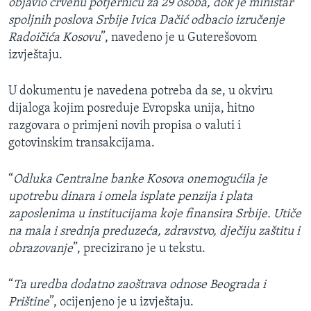
objavio crvenu potjernicu za 29 osoba, dok je ministar
spoljnih poslova Srbije Ivica Dačić odbacio izručenje
Radoičića Kosovu
”, navedeno je u Guterešovom
izvještaju.
U dokumentu je navedena potreba da se, u okviru
dijaloga kojim posreduje Evropska unija, hitno
razgovara o primjeni novih propisa o valuti i
gotovinskim transakcijama.
“
Odluka Centralne banke Kosova onemogućila je
upotrebu dinara i omela isplate penzija i plata
zaposlenima u institucijama koje finansira Srbije. Utiče
na mala i srednja preduzeća, zdravstvo, dječiju zaštitu i
obrazovanje
”, precizirano je u tekstu.
“
Ta uredba dodatno zaoštrava odnose Beograda i
Prištine
”, ocijenjeno je u izvještaju.