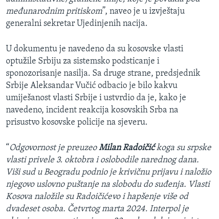
međunarodnim pritiskom
”, naveo je u izvještaju
generalni sekretar Ujedinjenih nacija.
U dokumentu je navedeno da su kosovske vlasti
optužile Srbiju za sistemsko podsticanje i
sponozorisanje nasilja. Sa druge strane, predsjednik
Srbije Aleksandar Vučić odbacio je bilo kakvu
umiješanost vlasti Srbije i ustvrdio da je, kako je
navedeno, incident reakcija kosovskih Srba na
prisustvo kosovske policije na sjeveru.
“
Odgovornost je preuzeo
Milan Radoičić
koga su srpske
vlasti privele 3. oktobra i oslobodile narednog dana.
Viši sud u Beogradu podnio je krivičnu prijavu i naložio
njegovo uslovno puštanje na slobodu do suđenja. Vlasti
Kosova naložile su Radoičićevo i hapšenje više od
dvadeset osoba. Četvrtog marta 2024. Interpol je