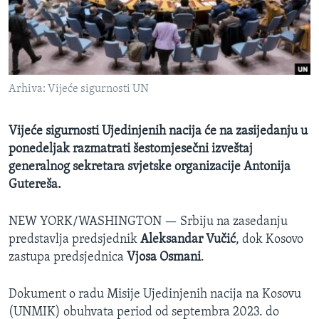
MAGAZIN
O GLASU AMERIKE
Learning English
Arhiva: Vijeće sigurnosti UN
PRATITE NAS
Vijeće sigurnosti Ujedinjenih nacija će na zasijedanju u
ponedeljak razmatrati šestomjesečni izveštaj
generalnog sekretara svjetske organizacije Antonija
Jezici
Gutereša.
NEW YORK/WASHINGTON —
Srbiju na zasedanju
predstavlja predsjednik
Aleksandar Vučić
, dok Kosovo
zastupa predsjednica
Vjosa Osmani
.
Dokument o radu Misije Ujedinjenih nacija na Kosovu
(UNMIK) obuhvata period od septembra 2023. do