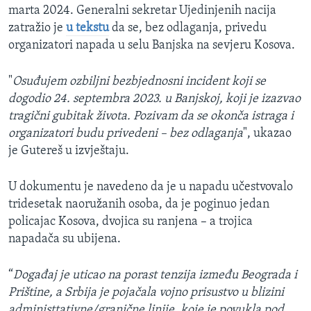
marta 2024. Generalni sekretar Ujedinjenih nacija
zatražio je
u tekstu
da se, bez odlaganja, privedu
organizatori napada u selu Banjska na sevjeru Kosova.
"
Osuđujem ozbiljni bezbjednosni incident koji se
dogodio 24. septembra 2023. u Banjskoj, koji je izazvao
tragični gubitak života. Pozivam da se okonča istraga i
organizatori budu privedeni – bez odlaganja
", ukazao
je Gutereš u izvještaju.
U dokumentu je navedeno da je u napadu učestvovalo
tridesetak naoružanih osoba, da je poginuo jedan
policajac Kosova, dvojica su ranjena – a trojica
napadača su ubijena.
“
Događaj je uticao na porast tenzija između Beograda i
Prištine, a Srbija je pojačala vojno prisustvo u blizini
administtativne/granične linije, koje je povukla pod