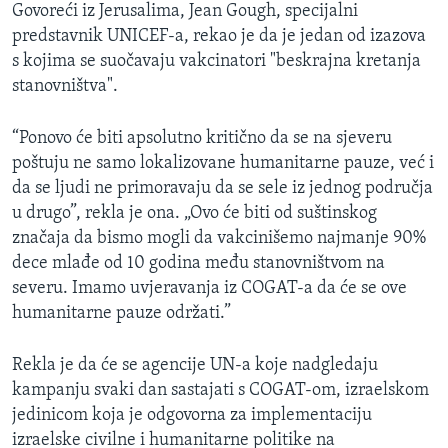
Govoreći iz Jerusalima, Jean Gough, specijalni
predstavnik UNICEF-a, rekao je da je jedan od izazova
s kojima se suočavaju vakcinatori "beskrajna kretanja
stanovništva".
“Ponovo će biti apsolutno kritično da se na sjeveru
poštuju ne samo lokalizovane humanitarne pauze, već i
da se ljudi ne primoravaju da se sele iz jednog područja
u drugo”, rekla je ona. „Ovo će biti od suštinskog
značaja da bismo mogli da vakcinišemo najmanje 90%
dece mlađe od 10 godina među stanovništvom na
severu. Imamo uvjeravanja iz COGAT-a da će se ove
humanitarne pauze održati.”
Rekla je da će se agencije UN-a koje nadgledaju
kampanju svaki dan sastajati s COGAT-om, izraelskom
jedinicom koja je odgovorna za implementaciju
izraelske civilne i humanitarne politike na