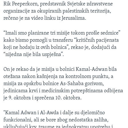
Rik Peeperkorn, predstavnik Svjetske zdravstvene
organizacije za okupiranih palestinskih teritorija,
rečeno je na video linku iz Jerusalima.
“Imali smo planirane tri misije tokom prošle sedmice”
kako bismo pomogli u transferu “kritičnih pacijenata
koji ne hodaju iz ovih bolnica”, rekao je, dodajući da
“nijedna nije bila uspješna”.
On je rekao da je misija u bolnici Kamal-Adwan bila
otežana nakon kašnjenja na kontrolnom punktu, a
misija za opskrbu bolnice As-Sahaba gorivom,
jedinicama krvi i medicinskim potrepštinama odbijena
je 9. oktobra i sprečena 10. oktobra.
"Kamal Adwan i Al-Awda i dalje su djelomično
funkcionalni, ali se bore zbog nedostatka zaliha,
uključujući krv, traume za jednokratnu upotrebu i