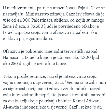
U međuvremenu, patnje stanovništva u Pojasu Gaze se
nastavljaju. Ministarstvo zdravlja Gaze izvještava da je
više od 41.000 Palestinaca ubijeno, od kojih su mnoge
žene i djeca, a 96.600 ljudi je povrijeđeno otkako je
Izrael započeo svoju vojnu ofanzivu na palestinsku
enklavu prije godinu dana.
Ofanzivu je pokrenuo iznenadni teroristički napad
Hamasa na Izrael u kojem je ubijeno oko 1.200 ljudi;
oko 250 drugih je uzeto kao taoce.
Tokom prošle sedmice, Izrael je intenzivirao svoju
vojnu operaciju u sjevernoj Gazi. "Veoma smo zabrinuti
za sigurnost pacijenata i zdravstvenih radnika usred
ovih intenziviranih neprijateljstava i trenutnih naredbi
za evakuaciju koje pokrivaju bolnice Kamal Adwan,
Al-Awda i indonezijske u sjevernoj Gazi", rekao je dr.