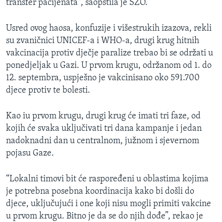
transfer pacijenata", saopštila je SZO.
Usred ovog haosa, konfuzije i višestrukih izazova, rekli
su zvaničnici UNICEF-a i WHO-a, drugi krug hitnih
vakcinacija protiv dječje paralize trebao bi se održati u
ponedjeljak u Gazi. U prvom krugu, održanom od 1. do
12. septembra, uspješno je vakcinisano oko 591.700
djece protiv te bolesti.
Kao iu prvom krugu, drugi krug će imati tri faze, od
kojih će svaka uključivati tri dana kampanje i jedan
nadoknadni dan u centralnom, južnom i sjevernom
pojasu Gaze.
“Lokalni timovi bit će raspoređeni u oblastima kojima
je potrebna posebna koordinacija kako bi došli do
djece, uključujući i one koji nisu mogli primiti vakcine
u prvom krugu. Bitno je da se do njih dođe”, rekao je