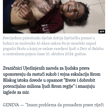
MAGAZIN
O GLASU AMERIKE
Learning English
Povrijeđeni palestinski dječak dobija liječničku pomoć u
PRATITE NAS
bolnici za mučenike Al-Aksa nakon što je izraelski napad
pogodio školu u kojoj se nalaze raseljeni ljudi u Deir al-Balahu
u centralnom pojasu Gaze 10. oktobra 2024. godine.
Jezici
Zvaničnici Ujedinjenih naroda za ljudska prava
upozoravaju da rastući sukob i vojna eskalacija širom
Bliskog istoka dovode u opasnost "živote i dobrobit
potencijalno miliona ljudi širom regije" i smanjuju
izglede za mir.
GENEVA —
"Imam problema da pronađem prave riječi