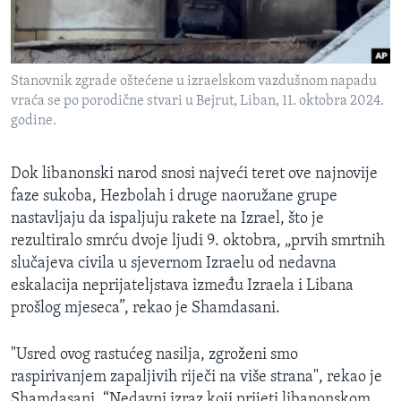
Stanovnik zgrade oštećene u izraelskom vazdušnom napadu
vraća se po porodične stvari u Bejrut, Liban, 11. oktobra 2024.
godine.
Dok libanonski narod snosi najveći teret ove najnovije
faze sukoba, Hezbolah i druge naoružane grupe
nastavljaju da ispaljuju rakete na Izrael, što je
rezultiralo smrću dvoje ljudi 9. oktobra, „prvih smrtnih
slučajeva civila u sjevernom Izraelu od nedavna
eskalacija neprijateljstava između Izraela i Libana
prošlog mjeseca”, rekao je Shamdasani.
"Usred ovog rastućeg nasilja, zgroženi smo
raspirivanjem zapaljivih riječi na više strana", rekao je
Shamdasani. “Nedavni izraz koji prijeti libanonskom