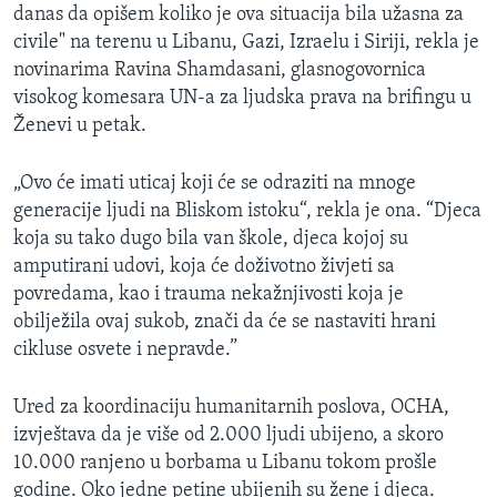
danas da opišem koliko je ova situacija bila užasna za
civile" na terenu u Libanu, Gazi, Izraelu i Siriji, rekla je
novinarima Ravina Shamdasani, glasnogovornica
visokog komesara UN-a za ljudska prava na brifingu u
Ženevi u petak.
„Ovo će imati uticaj koji će se odraziti na mnoge
generacije ljudi na Bliskom istoku“, rekla je ona. “Djeca
koja su tako dugo bila van škole, djeca kojoj su
amputirani udovi, koja će doživotno živjeti sa
povredama, kao i trauma nekažnjivosti koja je
obilježila ovaj sukob, znači da će se nastaviti hrani
cikluse osvete i nepravde.”
Ured za koordinaciju humanitarnih poslova, OCHA,
izvještava da je više od 2.000 ljudi ubijeno, a skoro
10.000 ranjeno u borbama u Libanu tokom prošle
godine. Oko jedne petine ubijenih su žene i djeca.