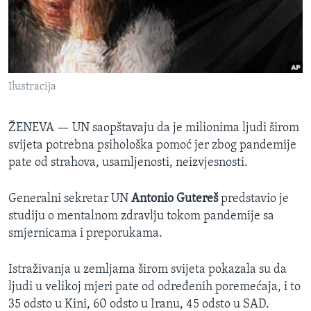
MAGAZIN
O GLASU AMERIKE
Learning English
Ilustracija
PRATITE NAS
ŽENEVA —
UN saopštavaju da je milionima ljudi širom
svijeta potrebna psihološka pomoć jer zbog pandemije
pate od strahova, usamljenosti, neizvjesnosti.
Jezici
Generalni sekretar UN
Antonio Gutereš
predstavio je
studiju o mentalnom zdravlju tokom pandemije sa
smjernicama i preporukama.
Istraživanja u zemljama širom svijeta pokazala su da
ljudi u velikoj mjeri pate od određenih poremećaja, i to
35 odsto u Kini, 60 odsto u Iranu, 45 odsto u SAD.