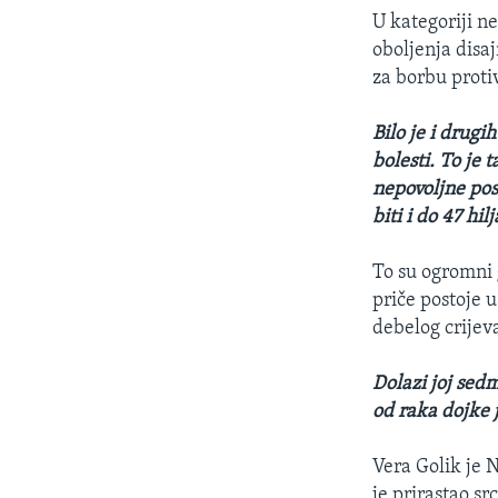
U kategoriji ne
oboljenja disa
za borbu protiv
Bilo je i drugi
bolesti. To je
nepovoljne pos
biti i do 47 hil
To su ogromni 
priče postoje u
debelog crijev
Dolazi joj sedm
od raka dojke j
Vera Golik je N
je prirastao sr