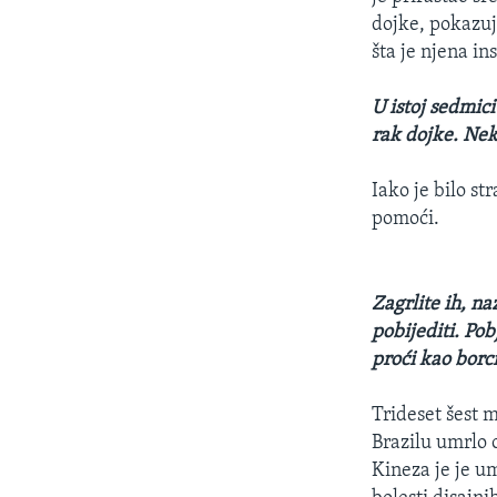
dojke, pokazuje
šta je njena in
U istoj sedmici
rak dojke. Nek
Iako je bilo st
pomoći.
Zagrlite ih, na
pobijediti. Pob
proći kao borci
Trideset šest 
Brazilu umrlo 
Kineza je je u