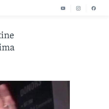
tine
tima