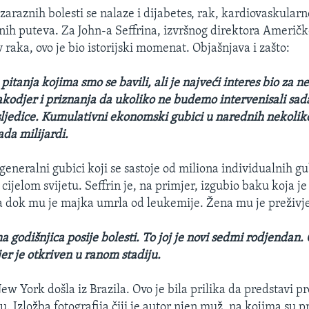
zaraznih bolesti se nalaze i dijabetes, rak, kardiovaskularn
jnih puteva. Za John-a Seffrina, izvršnog direktora Američ
 raka, ovo je bio istorijski momenat. Objašnjava i zašto:
h pitanja kojima smo se bavili, ali je najveći interes bio za 
 takodjer i priznanja da ukoliko ne budemo intervenisali sa
ljedice. Kumulativni ekonomski gubici u narednih nekoli
jada milijardi.
generalni gubici koji se sastoje od miliona individualnih g
 cijelom svijetu. Seffrin je, na primjer, izgubio baku koja j
a dok mu je majka umrla od leukemije. Žena mu je preživje
a godišnjica posije bolesti. To joj je novi sedmi rodjendan.
er je otkriven u ranom stadiju.
ew York došla iz Brazila. Ovo je bila prilika da predstavi pr
cu. Izložba fotografija čiji je autor njen muž, na kojima su p