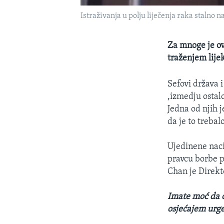
Istraživanja u polju liječenja raka stalno n
Za mnoge je ov
traženjem lije
Sefovi država 
,izmedju ostal
Jedna od njih j
da je to trebal
Ujedinene naci
pravcu borbe p
Chan je Direkt
Imate moć da o
osjećajem urge