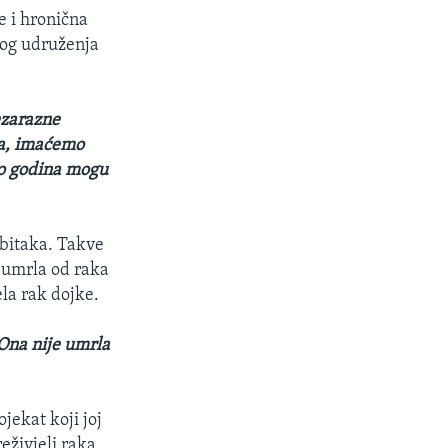
e i hronična
kog udruženja
nezarazne
da, imaćemo
ko godina mogu
ubitaka. Takve
e umrla od raka
la rak dojke.
 Ona nije umrla
ojekat koji joj
reživjeli raka