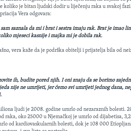
 koliko je bitan ljudski dodir u liječenju raka u svakoj fazi
spriacija Vera odgovara:
 sam saznala da mi i brat i sestra imaju rak. Brat je imao l
oliko mjeseci kasnije i majka mi je dobila rak.
rašno, vera kaže da je podrška obitelji i prijatelja bila od n
zovite ih, budite pored njih. I oni znaju da se borimo zajed
jeda nije ne umrijeti, jer ćemo svi umrijeti jednog dana, ne
.
miliona ljudi je 2008. godine umrlo od nezaraznih bolesti. 
od raka, oko 25000 u Njemačkoj je umrlo od dijabetisa, 3,2
mrlo od kardiovaskularnih bolesti, dok je 108 000 Etioplja