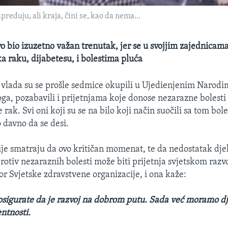
apreduju, ali kraja, čini se, kao da nema...
o bio izuzetno važan trenutak, jer se u svojjim zajednicam
ka raku, dijabetesu, i bolestima pluća
i vlada su se prošle sedmice okupili u Ujedienjenim Narodi
oga, pozabavili i prijetnjama koje donose nezarazne bolesti 
e rak. Svi oni koji su se na bilo koji način suočili sa tom bo
o davno da se desi.
je smatraju da ovo kritičan momenat, te da nedostatak dje
rotiv nezaraznih bolesti može biti prijetnja svjetskom raz
or Svjetske zdravstvene organizacije, i ona kaže:
sigurate da je razvoj na dobrom putu. Sada već moramo dje
ntnosti.