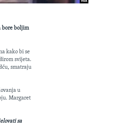
a bore boljim
ma kako bi se
širom svijeta.
lešću, smatraju
lovanja u
voju. Margaret
lovati sa