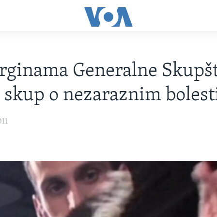
rginama Generalne Skupš
 skup o nezaraznim boles
011