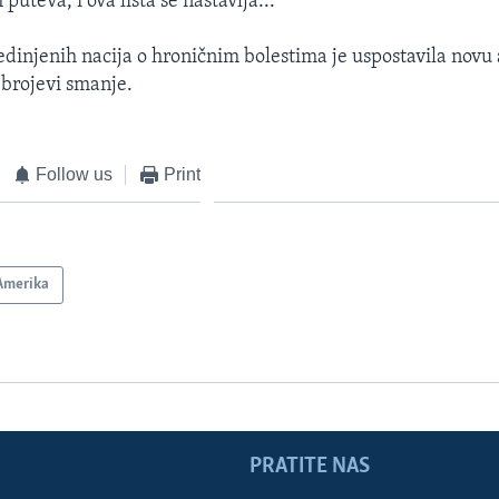
 puteva, i ova lista se nastavlja...
edinjenih nacija o hroničnim bolestima je uspostavila novu
 brojevi smanje.
Follow us
Print
Amerika
PRATITE NAS