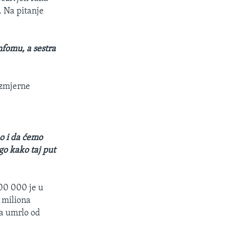
. Na pitanje
imfomu, a sestra
eizmjerne
no i da ćemo
go kako taj put
200 000 je u
 miliona
na umrlo od