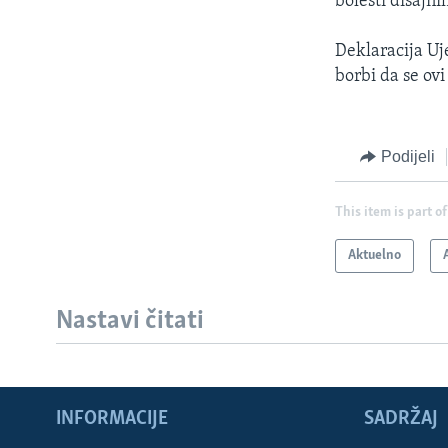
bolesti disajnih
Deklaracija Uj
borbi da se ovi
Podijeli
This item is part of
Aktuelno
Nastavi čitati
INFORMACIJE
SADRŽAJ