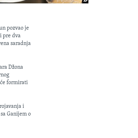
un pozvao je
i pre dva
krena saradnja
tara Džona
ornog
 će formirati
rojavanja i
i sa Ganijem o