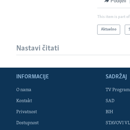
Podijeli
This item is part of
Aktuelno
Nastavi čitati
INFORMACIJE
SADRŽAJ
Learning English
O nama
TV Program
Kontakt
SAD
PRATITE NAS
Privatnost
BIH
Dostupnost
STAVOVI V