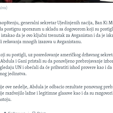
hiva)
opštenju, generalni sekretar Ujedinjenih nacija, Ban Ki M
 da postignu sporazum u skladu sa dogovorom koji su postigl
istakao da je ovo ključni trenutak za Avganistan i da je is
i rešavanja mnogih izazova u Avganistanu.
ji su postigli, uz posredovanje američkog državnog sekre
, Abdula i Gani pristali su da ponovljeno prebrojavanje izb
ledaju UN i obećali da će prihvatiti ishod provere kao i da
nog jedinstva.
je ove nedelje, Abdula je odbacio rezultate ponovnog preb
ije razdvojilo lažne i legitimne glasove kao i da su razgovor
astoju.