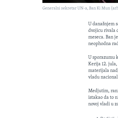
Generalni sekretar UN-a, Ban Ki Mun (ar
U današnjem sa
dvojicu rivala
meseca. Ban je 
neophodna rad
U sporazumu ko
Kerija 12. jula
materijala nadg
vladu nacional
Medjutim, rani
istakao da to n
novoj vladi u z