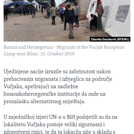
MAGAZIN
O GLASU AMERIKE
Learning English
Bosnia and Herzegovina - Migrants at the Vucjak Reception
PRATITE NAS
Camp near Bihac. 10. October 2019.
Ujedinjene nacije izrazile su zabrinutost nakon
Jezici
prebacivanja migranata i izbjeglica na područje
Vučjaka, apelirajući na nadležne
bosanskohercegovačke institucije da rade na
pronalasku alternativnog smještaja.
U zajedničkoj izjavi UN-a u BiH podsjetili su da na
lokalitetu Vučjaka postoje veliki sigurnosni i
zdravstveni rizici, te da ta lokacija nije u skladu s