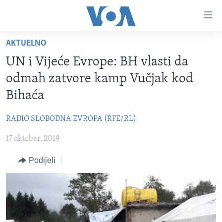
Linkovi
Pređi
na
AKTUELNO
glavni
TV PROGRAM
sadržaj
UN i Vijeće Evrope: BH vlasti da
VIDEO
Pređi
odmah zatvore kamp Vučjak kod
na
FOTOGRAFIJE DANA
Bihaća
glavnu
VIJESTI
navigaciju
RADIO SLOBODNA EVROPA (RFE/RL)
Idi
NAUKA I TEHNOLOGIJA
SJEDINJENE AMERIČKE DRŽAVE
na
17 oktobar, 2019
SPECIJALNI PROJEKTI
BOSNA I HERCEGOVINA
pretragu
KORUPCIJA
Podijeli
SVIJET
SLOBODA MEDIJA
ŽENSKA STRANA
IZBJEGLIČKA STRANA