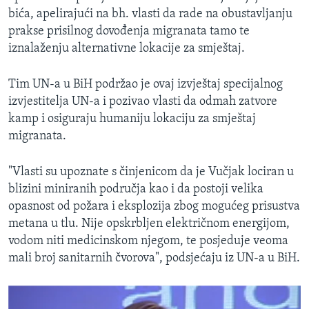
bića, apelirajući na bh. vlasti da rade na obustavljanju
prakse prisilnog dovođenja migranata tamo te
iznalaženju alternativne lokacije za smještaj.
Tim UN-a u BiH podržao je ovaj izvještaj specijalnog
izvjestitelja UN-a i pozivao vlasti da odmah zatvore
kamp i osiguraju humaniju lokaciju za smještaj
migranata.
"Vlasti su upoznate s činjenicom da je Vučjak lociran u
blizini miniranih područja kao i da postoji velika
opasnost od požara i eksplozija zbog mogućeg prisustva
metana u tlu. Nije opskrbljen električnom energijom,
vodom niti medicinskom njegom, te posjeduje veoma
mali broj sanitarnih čvorova", podsjećaju iz UN-a u BiH.