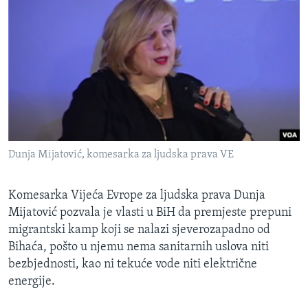
Dunja Mijatović, komesarka za ljudska prava VE
Komesarka Vijeća Evrope za ljudska prava Dunja
Mijatović pozvala je vlasti u BiH da premjeste prepuni
migrantski kamp koji se nalazi sjeverozapadno od
Bihaća, pošto u njemu nema sanitarnih uslova niti
bezbjednosti, kao ni tekuće vode niti električne
energije.