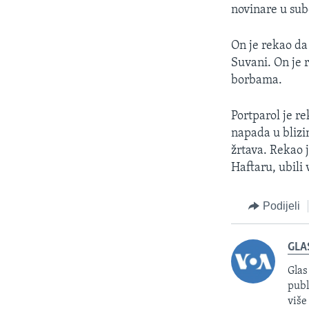
novinare u sub
On je rekao da
Suvani. On je r
borbama.
Portparol je r
napada u blizin
žrtava. Rekao j
Haftaru, ubili 
Podijeli
GLA
Glas
publ
više