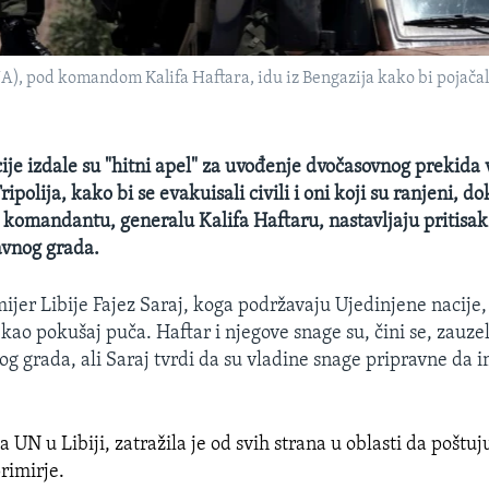
A), pod komandom Kalifa Haftara, idu iz Bengazija kako bi pojačali
ije izdale su "hitni apel" za uvođenje dvočasovnog prekida 
polija, kako bi se evakuisali civili i oni koji su ranjeni, d
 komandantu, generalu Kalifa Haftaru, nastavljaju pritisak
avnog grada.
ijer Libije Fajez Saraj, koga podržavaju Ujedinjene nacije,
kao pokušaj puča. Haftar i njegove snage su, čini se, zauzel
g grada, ali Saraj tvrdi da su vladine snage pripravne da i
 UN u Libiji, zatražila je od svih strana u oblasti da poštu
rimirje.