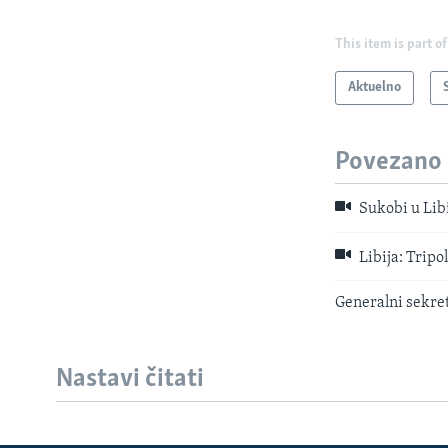
This item is part of
Aktuelno
Povezano
Sukobi u Libij
Libija: Tripo
Generalni sekret
Nastavi čitati