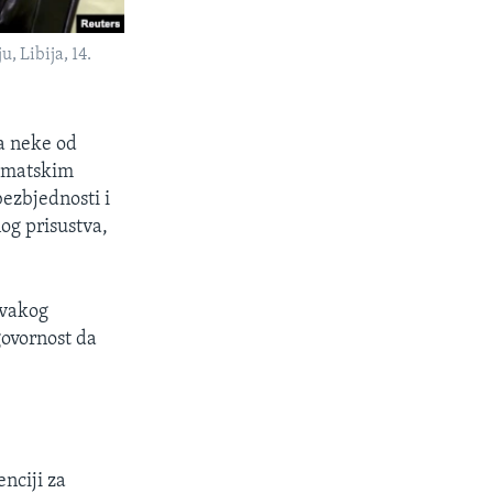
, Libija, 14.
a neke od
lomatskim
bezbjednosti i
nog prisustva,
svakog
govornost da
nciji za