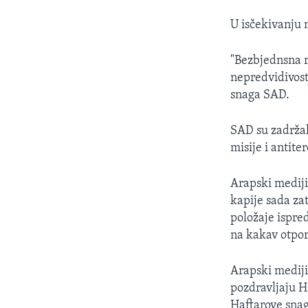
U isčekivanju 
"Bezbjednsna r
nepredvidivost
snaga SAD.
SAD su zadržal
misije i antite
Arapski mediji
kapije sada za
položaje ispre
na kakav otpor
Arapski mediji
pozdravljaju H
Haftarove snag