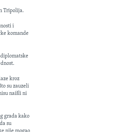
 Tripolija.
nosti i
ričke komande
a diplomatske
ednost.
laze kroz
to su zauzeli
isu naišli ni
nog grada kako
 da su
ike nije mogao