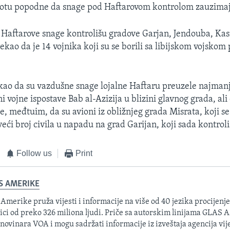
otu popodne da snage pod Haftarovom kontrolom zauzimaju
 Haftarove snage kontrolišu gradove Garjan, Jendouba, Kasr
ekao da je 14 vojnika koji su se borili sa libijskom vojskom
ekao da su vazdušne snage lojalne Haftaru preuzele najmanj
i vojne ispostave Bab al-Azizija u blizini glavnog grada, ali 
e, međtuim, da su avioni iz obližnjeg grada Misrata, koji se
veći broj civila u napadu na grad Garijan, koji sada kontroli
Follow us
Print
S AMERIKE
 Amerike pruža vijesti i informacije na više od 40 jezika procijenj
ici od preko 326 miliona ljudi. Priče sa autorskim linijama GLAS
 novinara VOA i mogu sadržati informacije iz izveštaja agencija vije