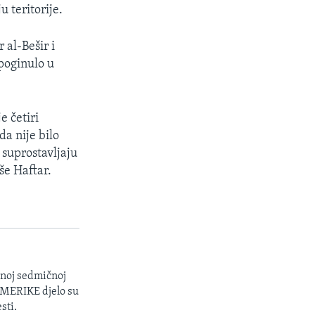
 teritorije.
 al-Bešir i
 poginulo u
e četiri
da nije bilo
 suprostavljaju
še Haftar.
enoj sedmičnoj
 AMERIKE djelo su
sti.