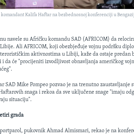
i komandant Kalifa Haftar na bezbednosnoj konferenciji u Bengaziju
ionu navele su Afričku komandu SAD (AFRICOM) da relocir
z Libije. Ali AFRICOM, koji obezbjeđuje vojnu podršku dip
terorističkim aktivnostima u Libiji, kaže da ostaje predan 
i i da će "procijeniti izvodljivost obnavljanja američkog voj
ućeg".
tar SAD Mike Pompeo pozvao je na trenutno zaustavljanje 
aftarovih snaga i rekoa da sve uključene snage "imaju od
aju situaciju".
etiri grada
 portparol, pukovnik Ahmad Almismari, rekao je na konfere