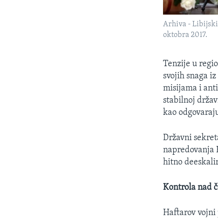
Arhiva - Libijsk
oktobra 2017.
Tenzije u reg
svojih snaga i
misijama i anti
stabilnoj držav
kao odgovaraj
Državni sekre
napredovanja H
hitno deeskalir
Kontrola nad č
Haftarov vojni