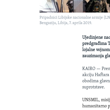
Pripadnici Libijske nacionalne armije (LN
Bengaziju, Libija, 7. aprila 2019.
Ujedinjene nac
predgrađima Tri
lojalne vojnom
zauzimanja gl
KAIRO —
Prem
akciju Haftara 
obodima glavno
suprotstave.
UNSMIL, misija
humanitarno p