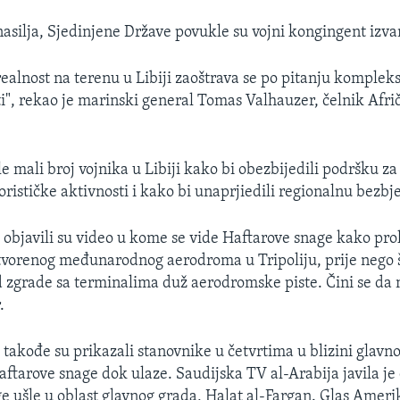
nasilja, Sjedinjene Države povukle su vojni kongingent izvan
ealnost na terenu u Libiji zaoštrava se po pitanju kompleks
i", rekao je marinski general Tomas Valhauzer, čelnik Af
e mali broj vojnika u Libiji kako bi obezbijedili podršku z
rorističke aktivnosti i kako bi unaprjiedili regionalnu bezbj
 objavili su video u kome se vide Haftarove snage kako pro
tvorenog međunarodnog aerodroma u Tripoliju, prije nego š
d zgrade sa terminalima duž aerodromske piste. Čini se da n
.
 takođe su prikazali stanovnike u četvrtima u blizini glav
aftarove snage dok ulaze. Saudijska TV al-Arabija javila je
e ušle u oblast glavnog grada, Halat al-Fargan. Glas Amer