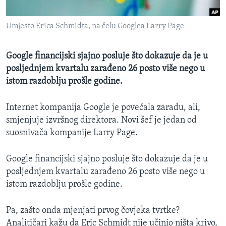
MAGAZIN
Umjesto Erica Schmidta, na čelu Googlea Larry Page
O GLASU AMERIKE
Learning English
Google financijski sjajno posluje što dokazuje da je u
posljednjem kvartalu zarađeno 26 posto više nego u
istom razdoblju prošle godine.
PRATITE NAS
Internet kompanija Google je povećala zaradu, ali,
smjenjuje izvršnog direktora. Novi šef je jedan od
Jezici
suosnivača kompanije Larry Page.
Google financijski sjajno posluje što dokazuje da je u
posljednjem kvartalu zarađeno 26 posto više nego u
istom razdoblju prošle godine.
Pa, zašto onda mjenjati prvog čovjeka tvrtke?
Analitičari kažu da Eric Schmidt nije učinio ništa krivo,