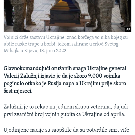
MAGAZIN
O GLASU AMERIKE
Learning English
Voinici drže zastavu Ukrajine iznad kovčega vojnika kojeg su
ubile ruske trupe u borbi, tokom sahrane u crkvi Svetog
PRATITE NAS
Mihajla u Kijevu, 18. juna 2022.
Glavnokomandujući oružanih snaga Ukrajine general
Valerij Zalužnji izjavio je da je skoro 9.000 vojnika
Jezici
poginulo otkako je Rusija napala Ukrajinu prije skoro
šest mjeseci.
Zalužnji je to rekao na jednom skupu veterana, dajući
prvi zvanični broj vojnih gubitaka Ukrajine od aprila.
Ujedinjene nacije su saopštile da su potvrdile smrt više