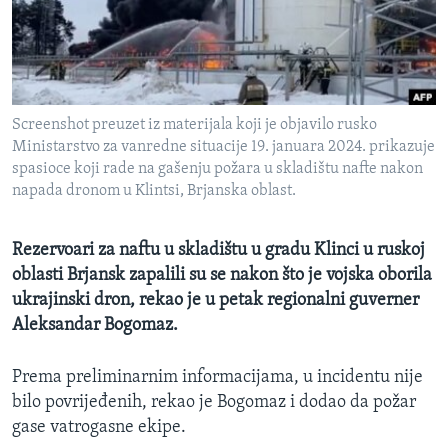
MAGAZIN
O GLASU AMERIKE
Learning English
Screenshot preuzet iz materijala koji je objavilo rusko
Ministarstvo za vanredne situacije 19. januara 2024. prikazuje
PRATITE NAS
spasioce koji rade na gašenju požara u skladištu nafte nakon
napada dronom u Klintsi, Brjanska oblast.
Rezervoari za naftu u skladištu u gradu Klinci u ruskoj
Jezici
oblasti Brjansk zapalili su se nakon što je vojska oborila
ukrajinski dron, rekao je u petak regionalni guverner
Aleksandar Bogomaz.
Prema preliminarnim informacijama, u incidentu nije
bilo povrijeđenih, rekao je Bogomaz i dodao da požar
gase vatrogasne ekipe.