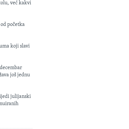
tolu, već kakvi
e od početka
uma koji slavi
. decembar
žava još jednu
jedi julijanski
inuiranih