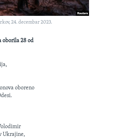
arkov, 24. decembar 2023.
a oborila 28 od
ija,
dronova oboreno
Odesi.
Volodimir
v Ukrajine,