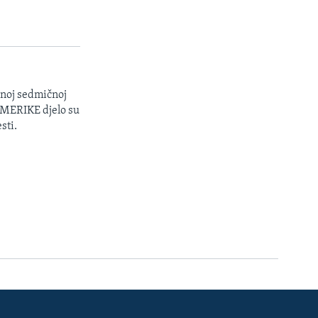
enoj sedmičnoj
 AMERIKE djelo su
sti.