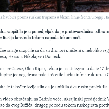
 iz haubice prema ruskim trupama u blizini linije fronta u regiji H
ska saopštila je u ponedjeljak da je protivvazdušna odbran
je Rusija lansirala tokom napada tokom noći.
čne snage saopćile su da su dronovi uništeni u nekoliko reg
esu, Herson, Nikolajev i Donjeck.
erner Odese, Oleh Kiper, rekao je na Telegramu da je 17 
lupine jednog drona pale i oštetile lučku infrastrukturu u 
ka je također izvijestila da je uništila dva ruska projektila.
video obraćanju na Badnje veče, ukrajinski predsjednik 
kao da ovog Božića, drugog po redu tokom ruskog rata proti