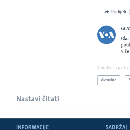
Podijeli
GLA
Glas
publ
više
This item is part of
Aktuelno
Nastavi čitati
INFORMACIJE
SADRŽAJ