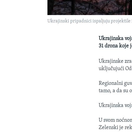
Ukrajinski pripadnici ispaljuju projektile
Ukrajinska voj
31 drona koje 
Ukrajinske zra
uključujući Od
Regionalni guv
tamo, a da su o
Ukrajinska vojs
U svom noćnom 
Zelenski je re