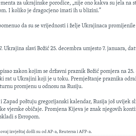
ementa za ukrajinske porodice, „nije ono kakva su jela na s
lom. I koliko je dragocjeno imati ih u blizini.”
pomenuo da su se vrijednosti i želje Ukrajinaca promijenil
7. Ukrajina slavi Božić 25. decembra umjesto 7. januara, dat
tpisao zakon kojim se državni praznik Božić pomjera na 25
ki rat u Ukrajini koji je u toku. Premještanje praznika odra
turnu promjenu u odnosu na Rusiju.
i Zapad poštuju gregorijanski kalendar, Rusija još uvijek sli
ke vjerske običaje. Promjena Kijeva je znak njegovih kont
skladi s Evropom.
 ovaj izvještaj došli su od AP-a, Reutersa i AFP-a.