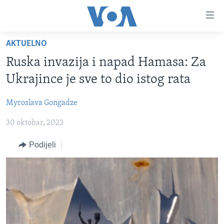
Linkovi
Pređi
na
AKTUELNO
glavni
TV PROGRAM
sadržaj
Ruska invazija i napad Hamasa: Za
VIDEO
Pređi
Ukrajince je sve to dio istog rata
na
FOTOGRAFIJE DANA
glavnu
Myroslava Gongadze
VIJESTI
navigaciju
Idi
30 oktobar, 2023
NAUKA I TEHNOLOGIJA
SJEDINJENE AMERIČKE DRŽAVE
na
SPECIJALNI PROJEKTI
BOSNA I HERCEGOVINA
Podijeli
pretragu
KORUPCIJA
SVIJET
SLOBODA MEDIJA
ŽENSKA STRANA
IZBJEGLIČKA STRANA