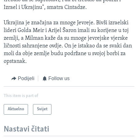
Izrael i Ukrajinu", smatra Cintadze.
Ukrajina je značajna za mnoge Jevreje. Bivši izraelski
lideri Golda Meir i Arijel Šaron imali su korijene u toj
zemlji, a Milman kaže da su mnoge jevrejske vjerske
ličnosti sahranjene ovdje. On je istakao da se svaki dan
moli da obje zemlje budu podržane u svojoj borbi za
opstanak.
Podijeli
Follow us
This item is part of
Aktuelno
Svijet
Nastavi čitati