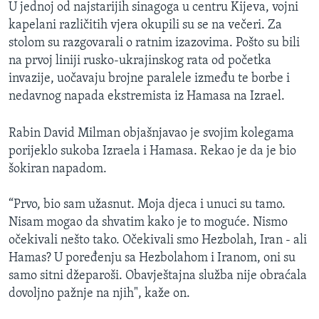
U jednoj od najstarijih sinagoga u centru Kijeva, vojni
kapelani različitih vjera okupili su se na večeri. Za
stolom su razgovarali o ratnim izazovima. Pošto su bili
na prvoj liniji rusko-ukrajinskog rata od početka
invazije, uočavaju brojne paralele između te borbe i
nedavnog napada ekstremista iz Hamasa na Izrael.
Rabin David Milman objašnjavao je svojim kolegama
porijeklo sukoba Izraela i Hamasa. Rekao je da je bio
šokiran napadom.
“Prvo, bio sam užasnut. Moja djeca i unuci su tamo.
Nisam mogao da shvatim kako je to moguće. Nismo
očekivali nešto tako. Očekivali smo Hezbolah, Iran - ali
Hamas? U poređenju sa Hezbolahom i Iranom, oni su
samo sitni džeparoši. Obavještajna služba nije obraćala
dovoljno pažnje na njih", kaže on.