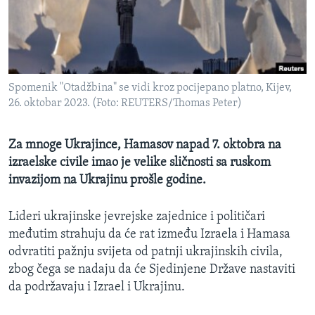
MAGAZIN
O GLASU AMERIKE
Learning English
Spomenik "Otadžbina" se vidi kroz pocijepano platno, Kijev,
26. oktobar 2023. (Foto: REUTERS/Thomas Peter)
PRATITE NAS
Za mnoge Ukrajince, Hamasov napad 7. oktobra na
izraelske civile imao je velike sličnosti sa ruskom
Jezici
invazijom na Ukrajinu prošle godine.
Lideri ukrajinske jevrejske zajednice i političari
međutim strahuju da će rat između Izraela i Hamasa
odvratiti pažnju svijeta od patnji ukrajinskih civila,
zbog čega se nadaju da će Sjedinjene Države nastaviti
da podržavaju i Izrael i Ukrajinu.