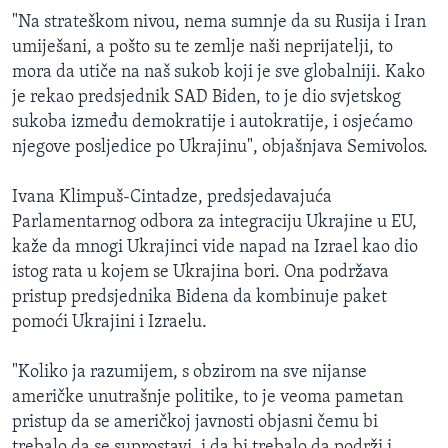
"Na strateškom nivou, nema sumnje da su Rusija i Iran
umiješani, a pošto su te zemlje naši neprijatelji, to
mora da utiče na naš sukob koji je sve globalniji. Kako
je rekao predsjednik SAD Biden, to je dio svjetskog
sukoba između demokratije i autokratije, i osjećamo
njegove posljedice po Ukrajinu", objašnjava Semivolos.
Ivana Klimpuš-Cintadze, predsjedavajuća
Parlamentarnog odbora za integraciju Ukrajine u EU,
kaže da mnogi Ukrajinci vide napad na Izrael kao dio
istog rata u kojem se Ukrajina bori. Ona podržava
pristup predsjednika Bidena da kombinuje paket
pomoći Ukrajini i Izraelu.
"Koliko ja razumijem, s obzirom na sve nijanse
američke unutrašnje politike, to je veoma pametan
pristup da se američkoj javnosti objasni čemu bi
trebalo da se suprostavi, i da bi trebalo da podrži i