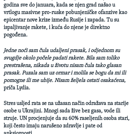
godina sve do januara, kada se njen grad našao u
vrtlogu masivne pro-ruske pobunjeničke ofanzive kao
epicentar nove krize između Rusije i zapada. Tu su
ispaljivanje rakete, i kuća do njene je direktno
pogođena.
Jedne noći sam čula udaljeni prasak, i odjednom su
svugdje okolo počele padati rakete. Bila sam toliko
prestrašena, nikada u životu nisam čula tako glasan
prasak. Puzala sam uz ormar i molila se bogu da mi ili
pomogne ili me ubije. Nisam željela ostati osakaćena
,
priča Lydia.
Stres usljed rata se na užasan način odražava na starije
osobe u Ukrajini. Mnogi sada žive bez gasa, vode ili
struje. UN procjenjuje da su 60% raseljenih osoba stari,
koji često imaju narušeno zdravlje i pate od
anksioznosti.