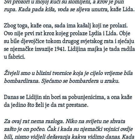
Svi prozori u mojoj kući su slomljeni, a krov je pun
rupa. Kada pada kiša, voda se sljeva unutra
, kaže L
i
da.
Zbog toga, kaže ona, sada ima kašalj koji ne prolazi.
Ovo nije prvi rat kroz kojeg prolaze Lydia i L
i
da. Obje
su bile djevojčice tokom drugog svjetskog rata i sjećaju
se njemačke invazije 1941. Lidijina majka je tada radila
u fabrici.
Živjeli smo u blizini tvornice koja je cijelo vrijeme bila
bombardirana. Sjećamo se bombardera u zraku.
Danas se Lidijin sin bori sa pobunjenicima, a ona kaže
da jedino što želi je da rat prestane.
Za ovaj rat nema razloga. Niko na svijetu ne shvata
zašto je on počeo. Čak i kada su njemački vojnici ovdje
bili, nismo vidjeli dešavanja kakva vidimo danas. Kada