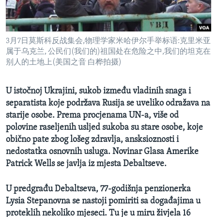
MAGAZIN
O GLASU AMERIKE
3月7日莫斯科反战集会,物理学家米哈伊尔手举标语:克里米亚
Learning English
属于乌克兰, 公民们(我们的)祖国处在危险之中,我们的坦克在
别人的土地上(美国之音 白桦拍摄)
PRATITE NAS
U istočnoj Ukrajini, sukob između vladinih snaga i
separatista koje podržava Rusija se uveliko odražava na
starije osobe. Prema procjenama UN-a, više od
Jezici
polovine raseljenih usljed sukoba su stare osobe, koje
obično pate zbog lošeg zdravlja, ansksioznosti i
nedostatka osnovnih usluga.
Novinar Glasa Amerike
Patrick Wells se javlja iz mjesta Debaltseve.
U predgrađu Debaltseva, 77-godišnja penzionerka
Lysia Stepanovna se nastoji pomiriti sa događajima u
proteklih nekoliko mjeseci. Tu je u miru živjela 16