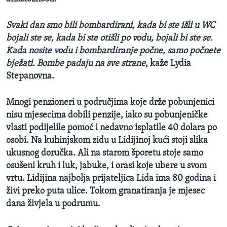
Svaki dan smo bili bombardirani, kada bi ste išli u WC
bojali ste se, kada bi ste otišli po vodu, bojali bi ste se.
Kada
nosite
vodu i bombardiranje počne, samo počnete
bježati. Bombe padaju na sve strane
, kaže Lydia
Stepanovna.
Mnogi penzioneri u područjima koje drže pobunjenici
nisu mjesecima dobili penzije, iako su pobunjeničke
vlasti podijelile pomoć i nedavno isplatile 40 dolara po
osobi. Na kuhinjskom zidu u Lidijinoj kući stoji slika
ukusnog doručka. Ali na starom šporetu stoje samo
osušeni kruh i luk, jabuke, i orasi koje ubere u svom
vrtu. Lidijina najbolja prijateljica L
i
da ima 80 godina i
živi preko puta ulice. Tokom granatiranja je mjesec
dana živjela u podrumu.