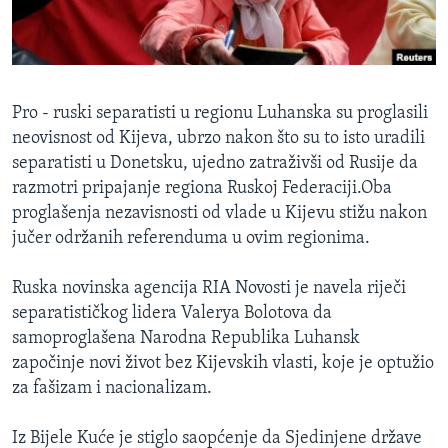
MAGAZIN
O GLASU AMERIKE
Learning English
Pro - ruski separatisti u regionu Luhanska su proglasili
neovisnost od Kijeva, ubrzo nakon što su to isto uradili
PRATITE NAS
separatisti u Donetsku, ujedno zatraživši od Rusije da
razmotri pripajanje regiona Ruskoj Federaciji.Oba
proglašenja nezavisnosti od vlade u Kijevu stižu nakon
jučer održanih referenduma u ovim regionima.
Jezici
Ruska novinska agencija RIA Novosti je navela riječi
separatističkog lidera Valerya Bolotova da
samoproglašena Narodna Republika Luhansk
započinje novi život bez Kijevskih vlasti, koje je optužio
za fašizam i nacionalizam.
Iz Bijele Kuće je stiglo saopćenje da Sjedinjene države