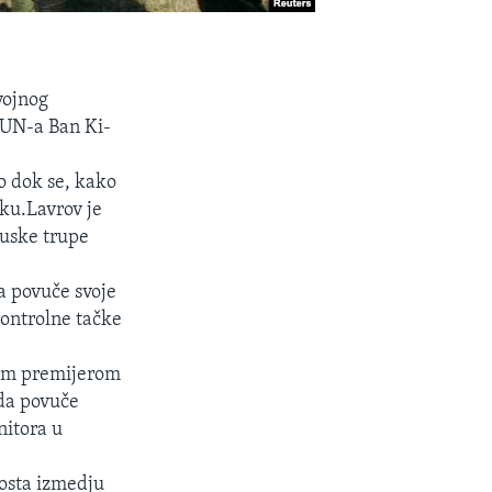
vojnog
 UN-a Ban Ki-
o dok se, kako
oku.Lavrov je
ruske trupe
da povuče svoje
kontrolne tačke
kim premijerom
 da povuče
nitora u
mosta izmedju