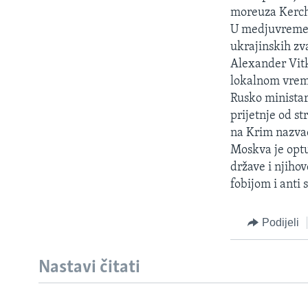
moreuza Kerch
U medjuvremenu
ukrajinskih zv
Alexander Vitk
lokalnom vreme
Rusko ministars
prijetnje od s
na Krim nazva
Moskva je optu
države i njiho
fobijom i anti
Podijeli
Nastavi čitati