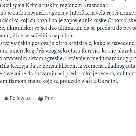
 koji spaja Krim s ruskim regionom Krasnodar.
 je ruska novinska agencija Interfax navela riječi neime
aničnika koji su kazali da je zapovjednik ruske Crnomorske
o, ukrajinskoj vojsci dao ultimatum da se predaju do pet 
nu, ili će se sučeliti s napadom.
tvo vanjskih poslova je oštro kritiziralo, kako je navedeno,
trane američkog državnog sekretara Kerryja, koji je ulazak 
o otvorenim aktom agresije, i kršenjem medjunarodnog pr
žila Kerryja da se koristi klišeom iz vremena Hladnog rata
ve saveznike da zatvaraju oči pred , kako je rečeno, militan
 semitizmom snaga koje su preuzele vlast u Ukrajini.
Follow us
Print