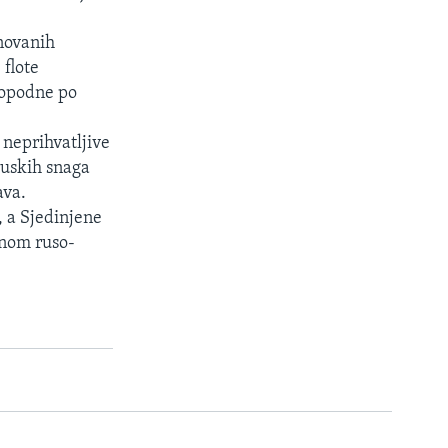
novanih
 flote
popodne po
 neprihvatljive
ruskih snaga
ava.
, a Sjedinjene
tnom ruso-