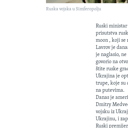
Ruska vojska u Simferopolju
Ruski ministar
prisutstva rus
moon , koji se 
Lavrov je dana
je naglasio, n
govorio na otv
štite ruske gr
Ukrajina je opt
trupe, koje su
na putevima.
Danas je amer
Dmitry Medvede
vojsku iz Ukra
Ukrajinu, i za
Ruski premijer