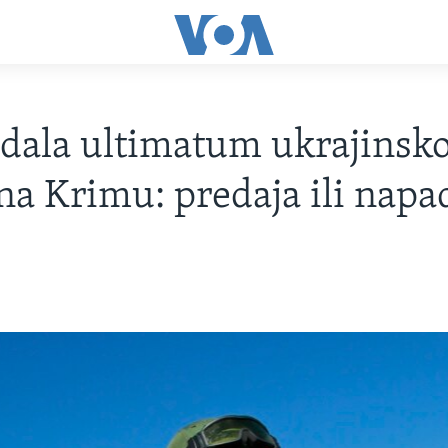
 dala ultimatum ukrajinsko
 na Krimu: predaja ili napa