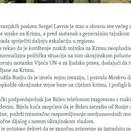
 vanjskih poslova Sergei Lavrov je stao u obranu sve većeg 
ke vojske na Krimu, a pred sastanak s generalnim tajnikom
nada spriječiti daljnju eskalaciju u regionu.
s rekao da je korištenje ruskih vojnika na Krimu neophodn
e normalizira politička situacija na tom ukrajinskom poluot
orenju sastanka Vijeća UN-a za ljudska prava, dodajući da 
adjane na Krimu.
užila Rusiju da je izvela vojnu invaziju, i pozvala Moskvu 
 opkolile ukrajinske vojne baze na cijelom krimu, i podigli 
ički podpredsjednik Joe Biden telefonom razgovarao s rus
vim. Bijela kuća saopćava da je Biden zatražio od Rusije
jine, podrži trenutačno rasporedjivanje medjunarodnih mo
počne dijalog s novom ukrajinskom vladom.
 je potpisao dekret da se započnu pripreme za izgradnju 