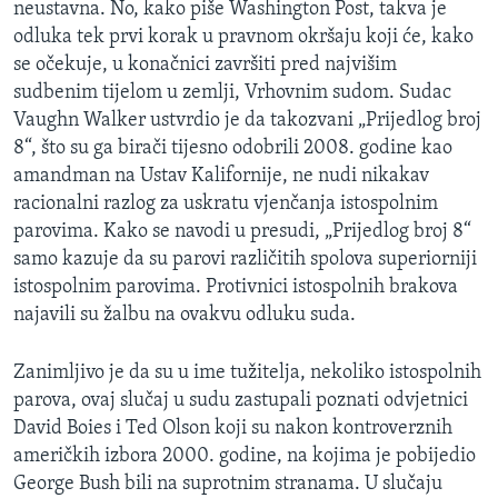
neustavna. No, kako piše Washington Post, takva je
MAGAZIN
odluka tek prvi korak u pravnom okršaju koji će, kako
O GLASU AMERIKE
se očekuje, u konačnici završiti pred najvišim
sudbenim tijelom u zemlji, Vrhovnim sudom. Sudac
Learning English
Vaughn Walker ustvrdio je da takozvani „Prijedlog broj
8“, što su ga birači tijesno odobrili 2008. godine kao
amandman na Ustav Kalifornije, ne nudi nikakav
PRATITE NAS
racionalni razlog za uskratu vjenčanja istospolnim
parovima. Kako se navodi u presudi, „Prijedlog broj 8“
samo kazuje da su parovi različitih spolova superiorniji
Jezici
istospolnim parovima. Protivnici istospolnih brakova
najavili su žalbu na ovakvu odluku suda.
Zanimljivo je da su u ime tužitelja, nekoliko istospolnih
parova, ovaj slučaj u sudu zastupali poznati odvjetnici
David Boies i Ted Olson koji su nakon kontroverznih
američkih izbora 2000. godine, na kojima je pobijedio
George Bush bili na suprotnim stranama. U slučaju