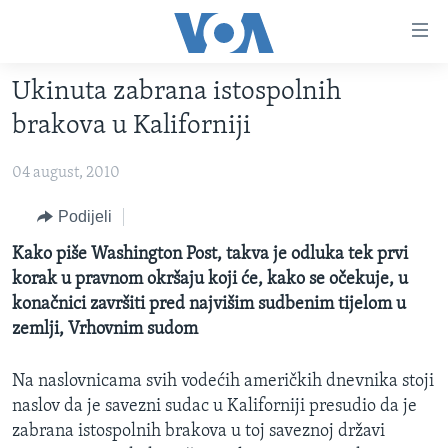
Linkovi
Pređi
na
Ukinuta zabrana istospolnih
glavni
TV PROGRAM
sadržaj
brakova u Kaliforniji
VIDEO
Pređi
na
04 august, 2010
FOTOGRAFIJE DANA
glavnu
VIJESTI
Podijeli
navigaciju
Idi
NAUKA I TEHNOLOGIJA
SJEDINJENE AMERIČKE DRŽAVE
Kako piše Washington Post, takva je odluka tek prvi
na
korak u pravnom okršaju koji će, kako se očekuje, u
SPECIJALNI PROJEKTI
BOSNA I HERCEGOVINA
pretragu
konačnici završiti pred najvišim sudbenim tijelom u
KORUPCIJA
SVIJET
zemlji, Vrhovnim sudom
SLOBODA MEDIJA
Na naslovnicama svih vodećih američkih dnevnika stoji
ŽENSKA STRANA
naslov da je savezni sudac u Kaliforniji presudio da je
IZBJEGLIČKA STRANA
zabrana istospolnih brakova u toj saveznoj državi