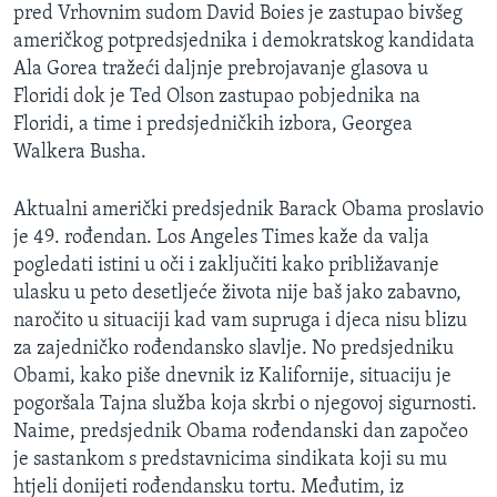
pred Vrhovnim sudom David Boies je zastupao bivšeg
američkog potpredsjednika i demokratskog kandidata
Ala Gorea tražeći daljnje prebrojavanje glasova u
Floridi dok je Ted Olson zastupao pobjednika na
Floridi, a time i predsjedničkih izbora, Georgea
Walkera Busha.
Aktualni američki predsjednik Barack Obama proslavio
je 49. rođendan. Los Angeles Times kaže da valja
pogledati istini u oči i zaključiti kako približavanje
ulasku u peto desetljeće života nije baš jako zabavno,
naročito u situaciji kad vam supruga i djeca nisu blizu
za zajedničko rođendansko slavlje. No predsjedniku
Obami, kako piše dnevnik iz Kalifornije, situaciju je
pogoršala Tajna služba koja skrbi o njegovoj sigurnosti.
Naime, predsjednik Obama rođendanski dan započeo
je sastankom s predstavnicima sindikata koji su mu
htjeli donijeti rođendansku tortu. Međutim, iz