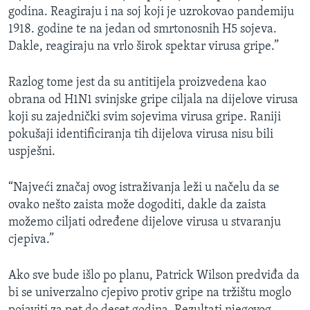
godina. Reagiraju i na soj koji je uzrokovao pandemiju
1918. godine te na jedan od smrtonosnih H5 sojeva.
Dakle, reagiraju na vrlo širok spektar virusa gripe.”
Razlog tome jest da su antitijela proizvedena kao
obrana od H1N1 svinjske gripe ciljala na dijelove virusa
koji su zajednički svim sojevima virusa gripe. Raniji
pokušaji identificiranja tih dijelova virusa nisu bili
uspješni.
“Najveći značaj ovog istraživanja leži u načelu da se
ovako nešto zaista može dogoditi, dakle da zaista
možemo ciljati određene dijelove virusa u stvaranju
cjepiva.”
Ako sve bude išlo po planu, Patrick Wilson predviđa da
bi se univerzalno cjepivo protiv gripe na tržištu moglo