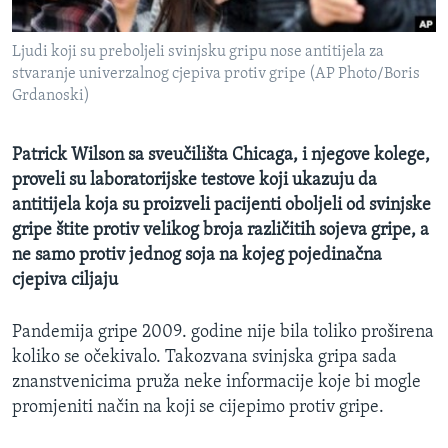
MAGAZIN
Ljudi koji su preboljeli svinjsku gripu nose antitijela za
O GLASU AMERIKE
stvaranje univerzalnog cjepiva protiv gripe (AP Photo/Boris
Grdanoski)
Learning English
Patrick Wilson sa sveučilišta Chicaga, i njegove kolege,
PRATITE NAS
proveli su laboratorijske testove koji ukazuju da
antitijela koja su proizveli pacijenti oboljeli od svinjske
gripe štite protiv velikog broja različitih sojeva gripe, a
Jezici
ne samo protiv jednog soja na kojeg pojedinačna
cjepiva ciljaju
Pandemija gripe 2009. godine nije bila toliko proširena
koliko se očekivalo. Takozvana svinjska gripa sada
znanstvenicima pruža neke informacije koje bi mogle
promjeniti način na koji se cijepimo protiv gripe.