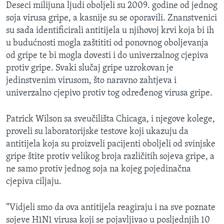
Deseci milijuna ljudi oboljeli su 2009. godine od jednog
soja virusa gripe, a kasnije su se oporavili. Znanstvenici
su sada identificirali antitijela u njihovoj krvi koja bi ih
u budućnosti mogla zaštititi od ponovnog oboljevanja
od gripe te bi mogla dovesti i do univerzalnog cjepiva
protiv gripe. Svaki slučaj gripe uzrokovan je
jedinstvenim virusom, što naravno zahtjeva i
univerzalno cjepivo protiv tog određenog virusa gripe.
Patrick Wilson sa sveučilišta Chicaga, i njegove kolege,
proveli su laboratorijske testove koji ukazuju da
antitijela koja su proizveli pacijenti oboljeli od svinjske
gripe štite protiv velikog broja različitih sojeva gripe, a
ne samo protiv jednog soja na kojeg pojedinačna
cjepiva ciljaju.
“Vidjeli smo da ova antitijela reagiraju i na sve poznate
sojeve H1N1 virusa koji se pojavljivao u posljednjih 10