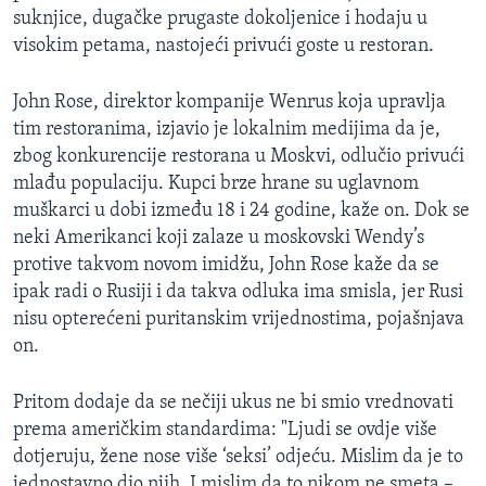
suknjice, dugačke prugaste dokoljenice i hodaju u
visokim petama, nastojeći privući goste u restoran.
John Rose, direktor kompanije Wenrus koja upravlja
tim restoranima, izjavio je lokalnim medijima da je,
zbog konkurencije restorana u Moskvi, odlučio privući
mlađu populaciju. Kupci brze hrane su uglavnom
muškarci u dobi između 18 i 24 godine, kaže on. Dok se
neki Amerikanci koji zalaze u moskovski Wendy’s
protive takvom novom imidžu, John Rose kaže da se
ipak radi o Rusiji i da takva odluka ima smisla, jer Rusi
nisu opterećeni puritanskim vrijednostima, pojašnjava
on.
Pritom dodaje da se nečiji ukus ne bi smio vrednovati
prema američkim standardima: "Ljudi se ovdje više
dotjeruju, žene nose više ‘seksi’ odjeću. Mislim da je to
jednostavno dio njih. I mislim da to nikom ne smeta –