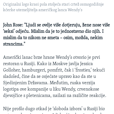
MAGAZIN
Originalni logo krasi pola stoljeća stari crtež osmogodišnje
kćerke utemeljitelja američkog lanca Wendy's
O GLASU AMERIKE
John Rose: "Ljudi se ovdje više dotjeruju, žene nose više
Learning English
‘seksi’ odjeću. Mislim da je to jednostavno dio njih. I
mislim da to nikom ne smeta – osim, možda, nekim
PRATITE NAS
strancima."
Američki lanac brze hrane Wendy’s otvorio je prvi
restoran u Rusiji. Kako iz Moskve javlja Jessica
Jezici
Golloher, hamburgeri, pomfrit, čak i ‘frosties,’ tekući
sladoled, čine da se osjećate upravo kao da ste u
Sjedinjenim Državama. Međutim, ruska verzija
logotipa ove kompanije u liku Wendy, crvenokose
djevojčice s pletenicama, nailazi na različite reakcije.
Nije prošlo dugo otkad je ‘sloboda izbora’ u Rusiji bio