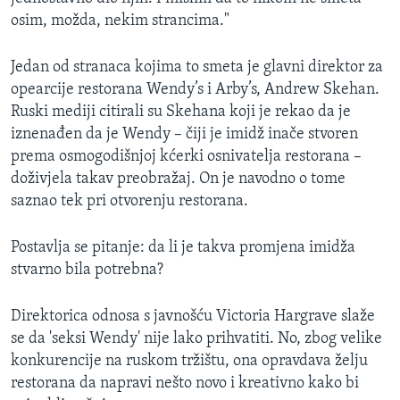
osim, možda, nekim strancima."
Jedan od stranaca kojima to smeta je glavni direktor za
opearcije restorana Wendy’s i Arby’s, Andrew Skehan.
Ruski mediji citirali su Skehana koji je rekao da je
iznenađen da je Wendy – čiji je imidž inače stvoren
prema osmogodišnjoj kćerki osnivatelja restorana –
doživjela takav preobražaj. On je navodno o tome
saznao tek pri otvorenju restorana.
Postavlja se pitanje: da li je takva promjena imidža
stvarno bila potrebna?
Direktorica odnosa s javnošću Victoria Hargrave slaže
se da 'seksi Wendy' nije lako prihvatiti. No, zbog velike
konkurencije na ruskom tržištu, ona opravdava želju
restorana da napravi nešto novo i kreativno kako bi