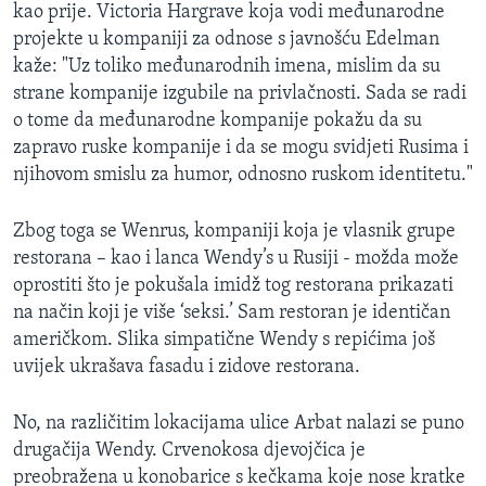
kao prije. Victoria Hargrave koja vodi međunarodne
projekte u kompaniji za odnose s javnošću Edelman
kaže: "Uz toliko međunarodnih imena, mislim da su
strane kompanije izgubile na privlačnosti. Sada se radi
o tome da međunarodne kompanije pokažu da su
zapravo ruske kompanije i da se mogu svidjeti Rusima i
njihovom smislu za humor, odnosno ruskom identitetu."
Zbog toga se Wenrus, kompaniji koja je vlasnik grupe
restorana – kao i lanca Wendy’s u Rusiji - možda može
oprostiti što je pokušala imidž tog restorana prikazati
na način koji je više ‘seksi.’ Sam restoran je identičan
američkom. Slika simpatične Wendy s repićima još
uvijek ukrašava fasadu i zidove restorana.
No, na različitim lokacijama ulice Arbat nalazi se puno
drugačija Wendy. Crvenokosa djevojčica je
preobražena u konobarice s kečkama koje nose kratke