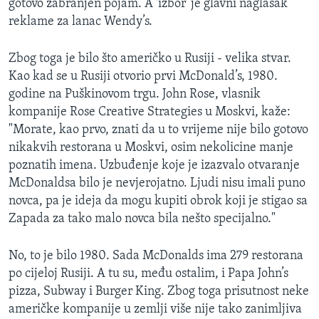
gotovo zabranjen pojam. A 'izbor' je glavni naglasak
reklame za lanac Wendy’s.
Zbog toga je bilo što američko u Rusiji - velika stvar.
Kao kad se u Rusiji otvorio prvi McDonald’s, 1980.
godine na Puškinovom trgu. John Rose, vlasnik
kompanije Rose Creative Strategies u Moskvi, kaže:
"Morate, kao prvo, znati da u to vrijeme nije bilo gotovo
nikakvih restorana u Moskvi, osim nekolicine manje
poznatih imena. Uzbuđenje koje je izazvalo otvaranje
McDonaldsa bilo je nevjerojatno. Ljudi nisu imali puno
novca, pa je ideja da mogu kupiti obrok koji je stigao sa
Zapada za tako malo novca bila nešto specijalno."
No, to je bilo 1980. Sada McDonalds ima 279 restorana
po cijeloj Rusiji. A tu su, među ostalim, i Papa John’s
pizza, Subway i Burger King. Zbog toga prisutnost neke
američke kompanije u zemlji više nije tako zanimljiva