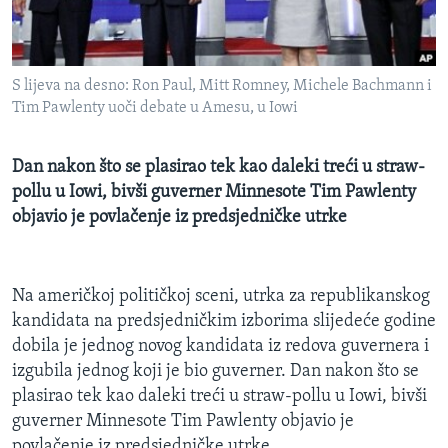
MAGAZIN
O GLASU AMERIKE
S lijeva na desno: Ron Paul, Mitt Romney, Michele Bachmann i
Learning English
Tim Pawlenty uoči debate u Amesu, u Iowi
PRATITE NAS
Dan nakon što se plasirao tek kao daleki treći u straw-
pollu u Iowi, bivši guverner Minnesote Tim Pawlenty
objavio je povlačenje iz predsjedničke utrke
Jezici
Na američkoj političkoj sceni, utrka za republikanskog
kandidata na predsjedničkim izborima slijedeće godine
dobila je jednog novog kandidata iz redova guvernera i
izgubila jednog koji je bio guverner. Dan nakon što se
plasirao tek kao daleki treći u straw-pollu u Iowi, bivši
guverner Minnesote Tim Pawlenty objavio je
povlačenje iz predsjedničke utrke.