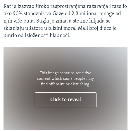
Rat je izazvao široko rasprostranjena razaranja i raselio
oko 90% stanovništva Gaze od 2,3 miliona, mnoge od
njih više puta. Stigla je zima, a stotine hiljada se
sklanjaju u šatore u blizini mora. Mali broj djece je
umrlo od izloženosti hladnoći.
This image contains sensitive
content which some people may
find offensive or disturbing.
Click to reveal