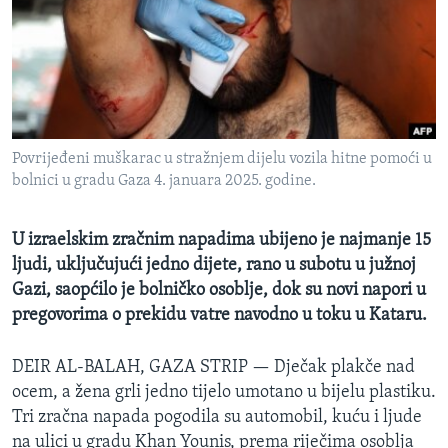
MAGAZIN
O GLASU AMERIKE
Learning English
Povrijeđeni muškarac u stražnjem dijelu vozila hitne pomoći u
PRATITE NAS
bolnici u gradu Gaza 4. januara 2025. godine.
U izraelskim zračnim napadima ubijeno je najmanje 15
Jezici
ljudi, uključujući jedno dijete, rano u subotu u južnoj
Gazi, saopćilo je bolničko osoblje, dok su novi napori u
pregovorima o prekidu vatre navodno u toku u Kataru.
DEIR AL-BALAH, GAZA STRIP —
Dječak plakče nad
ocem, a žena grli jedno tijelo umotano u bijelu plastiku.
Tri zračna napada pogodila su automobil, kuću i ljude
na ulici u gradu Khan Younis, prema riječima osoblja