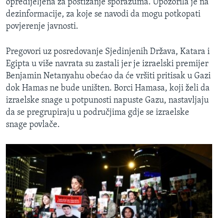
opredijeljena za postizanje sporazuma. Upozorila je na
dezinformacije, za koje se navodi da mogu potkopati
povjerenje javnosti.
Pregovori uz posredovanje Sjedinjenih Država, Katara i
Egipta u više navrata su zastali jer je izraelski premijer
Benjamin Netanyahu obećao da će vršiti pritisak u Gazi
dok Hamas ne bude uništen. Borci Hamasa, koji želi da
izraelske snage u potpunosti napuste Gazu, nastavljaju
da se pregrupiraju u područjima gdje se izraelske
snage povlače.