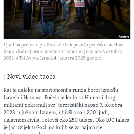
Ljudi na protestu protiv vlade i da pokažu podršku taocima
koji su kidnapovani tokom smrtonosnog napada 7. oktobra
2023. u Tel Avivu, Izrael, 4. januara 2025. godine.
Novi video taoca
Rat je daleko najsmrtonosnija runda borbi između
Izraela i Hamasa. Počelo je kada su Hamas i drugi
militanti pokrenuli svoj teroristički napad 7. oktobra
2023. u južnom Izraelu, ubivši oko 1.200 ljudi,
uglavnom civila, i otevši oko 250 talaca. Oko 100 talaca
je još uvijek u Gazi, od kojih se za najmanje