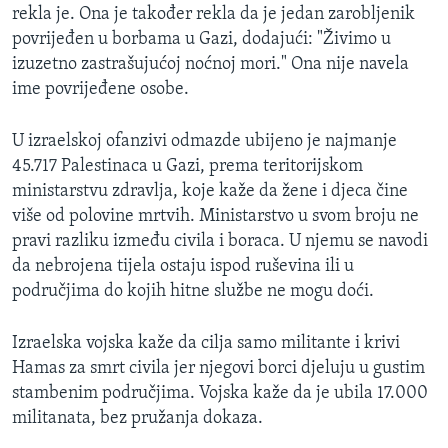
rekla je. Ona je također rekla da je jedan zarobljenik
povrijeđen u borbama u Gazi, dodajući: "Živimo u
izuzetno zastrašujućoj noćnoj mori." Ona nije navela
ime povrijeđene osobe.
U izraelskoj ofanzivi odmazde ubijeno je najmanje
45.717 Palestinaca u Gazi, prema teritorijskom
ministarstvu zdravlja, koje kaže da žene i djeca čine
više od polovine mrtvih. Ministarstvo u svom broju ne
pravi razliku između civila i boraca. U njemu se navodi
da nebrojena tijela ostaju ispod ruševina ili u
područjima do kojih hitne službe ne mogu doći.
Izraelska vojska kaže da cilja samo militante i krivi
Hamas za smrt civila jer njegovi borci djeluju u gustim
stambenim područjima. Vojska kaže da je ubila 17.000
militanata, bez pružanja dokaza.