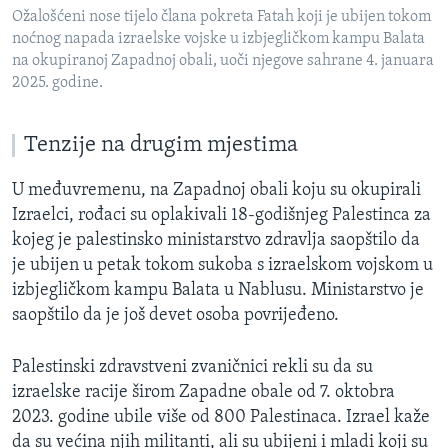
Ožalošćeni nose tijelo člana pokreta Fatah koji je ubijen tokom
noćnog napada izraelske vojske u izbjegličkom kampu Balata
na okupiranoj Zapadnoj obali, uoči njegove sahrane 4. januara
2025. godine.
Tenzije na drugim mjestima
U međuvremenu, na Zapadnoj obali koju su okupirali
Izraelci, rođaci su oplakivali 18-godišnjeg Palestinca za
kojeg je palestinsko ministarstvo zdravlja saopštilo da
je ubijen u petak tokom sukoba s izraelskom vojskom u
izbjegličkom kampu Balata u Nablusu. Ministarstvo je
saopštilo da je još devet osoba povrijeđeno.
Palestinski zdravstveni zvaničnici rekli su da su
izraelske racije širom Zapadne obale od 7. oktobra
2023. godine ubile više od 800 Palestinaca. Izrael kaže
da su većina njih militanti, ali su ubijeni i mladi koji su