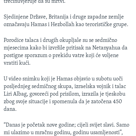
trećinuvjeruje da su mrtvi.
Sjedinjene Države, Britanija i druge zapadne zemlje
označavaju Hamas i Hezbollah kao terorističke grupe.
Porodice talaca i drugih okupljale su se sedmično
mjesecima kako bi izvršile pritisak na Netanyahua da
postigne sporazum o prekidu vatre koji će voljene
vratiti kući.
U video snimku koji je Hamas objavio u subotu uoči
posljednjeg sedmičnog skupa, izraelska vojnik i talac
Liri Albag, govoreći pod prisilom, izrazila je tjeskobu
zbog svoje situacije i spomenula da je zatočena 450
dana.
“Danas je početak nove godine; cijeli svijet slavi. Samo
mi ulazimo u mračnu godinu, godinu usamljenosti”,