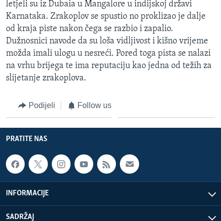
letjeli su iz Dubaia u Mangalore u indijskoj državi
MAGAZIN
Karnataka. Zrakoplov se spustio no proklizao je dalje
O GLASU AMERIKE
od kraja piste nakon čega se razbio i zapalio.
Dužnosnici navode da su loša vidljivost i kišno vrijeme
Learning English
možda imali ulogu u nesreći. Pored toga pista se nalazi
na vrhu brijega te ima reputaciju kao jedna od težih za
slijetanje zrakoplova.
PRATITE NAS
Podijeli
Follow us
Jezici
PRATITE NAS
INFORMACIJE
SADRŽAJ