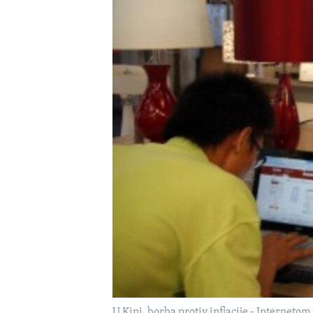
MAGAZIN
O GLASU AMERIKE
U Kini, borba protiv inflacije - Internet