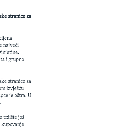
ske stranice za
cijena
je najveći
vinjetine.
eta i grupno
ske stranice za
om izvješću
pce je oštra. U
.
 tržište još
no kupovanje