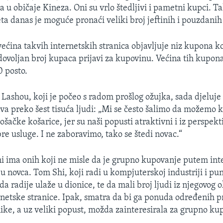
 u običaje Kineza. Oni su vrlo štedljivi i pametni kupci. T
eta danas je moguće pronaći veliki broj jeftinih i pouzdanih
ćina takvih internetskih stranica objavljuje niz kupona ko
 dovoljan broj kupaca prijavi za kupovinu. Većina tih kupo
 posto.
Lashou, koji je počeo s radom prošlog ožujka, sada djeluje
ava preko šest tisuća ljudi: „Mi se često šalimo da možemo k
ošačke košarice, jer su naši popusti atraktivni i iz perspek
e usluge. I ne zaboravimo, tako se štedi novac.“
 ima onih koji ne misle da je grupno kupovanje putem inte
u novca. Tom Shi, koji radi u kompjuterskoj industriji i pun
da radije ulaže u dionice, te da mali broj ljudi iz njegovog 
ernetske stranice. Ipak, smatra da bi ga ponuda određenih p
ike, a uz veliki popust, možda zainteresirala za grupno ku