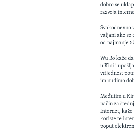
dobro se uklapa
razvoja intern
Svakodnevno ve
valjani ako se
od najmanje 50
Wu Bo kaže da 
u Kini i upošlj
vrijednost potr
im nudimo dobr
Međutim u Kini
način za štednj
Internet, kaže 
koriste te int
poput elektron