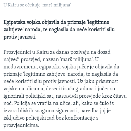
MAGAZIN
U Kairu se očekuje 'marš milijuna'
O GLASU AMERIKE
Egipatska vojska objavila da priznaje 'legitimne
zahtjeve' naroda, te naglasila da neće koristiti silu
Learning English
protiv javnosti
PRATITE NAS
Prosvjednici u Kairu za danas pozivaju na dosad
najveći prosvjed, nazvan 'marš milijuna'. U
međuvremenu, egipatska vojska jučer je objavila da
priznaje 'legitimne zahtjeve' naroda, te naglasila da
Jezici
neće koristiti silu protiv javnosti. Uz jaku prisutnost
vojske na ulicama, deseci tisuća građana i jučer su
ignorirali policijski sat, nastavivši prosvjede kroz čitavu
noć. Policija se vratila na ulice, ali, kako se čulo iz
izvora bliskih snagama sigurnosti, naredba joj je
isključivo policijski rad bez konfrontacije s
prosvjednicima.