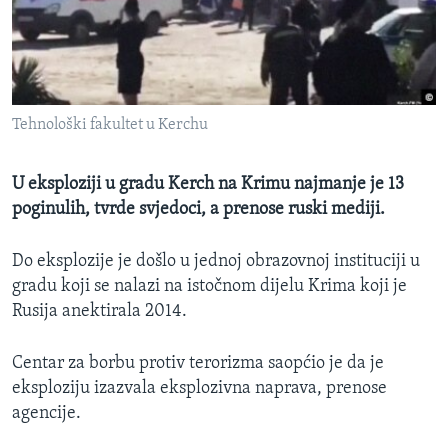
MAGAZIN
O GLASU AMERIKE
Learning English
Tehnološki fakultet u Kerchu
PRATITE NAS
U eksploziji u gradu Kerch na Krimu najmanje je 13
poginulih, tvrde svjedoci, a prenose ruski mediji.
Jezici
Do eksplozije je došlo u jednoj obrazovnoj instituciji u
gradu koji se nalazi na istočnom dijelu Krima koji je
Rusija anektirala 2014.
Centar za borbu protiv terorizma saopćio je da je
eksploziju izazvala eksplozivna naprava, prenose
agencije.