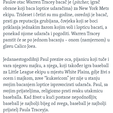
Paulov otac Warren Tracey bacač je (
pitcher
, igrač
obrane koji baca loptice udaračima) za New York Mets
ekipu. Trideset i četiri su mu godine, osrednji je bacač,
prati ga reputacija grubijana, čovjeka koji se boci
priklanja jednakim žarom kojim voli i lopticu bacati, a
ponekad njome udarača i pogoditi. Warren Tracey
pamtit će se po jednom bacanju – onom (namjernom) u
glavu Calico Joea.
Jedanaestogodišnji Paul prezire oca, pijanicu koji tuče i
vara njegovu majku, a njega, koji također igra baseball
za Little League ekipu u mjestu White Plains, gdje živi s
ocem i majkom, zove “kukavicom” jer nije u stanju
svojim bacanjem loptice isprovocirati udarača. Paul, sa
svojim prijateljima, religiozno prati svaku utakmicu
baseballa. Kad život u kući postane nepodnošljiv,
baseball je najbolji bijeg od svega, baseball je najbolji
prijatelj Paula Traceyja.