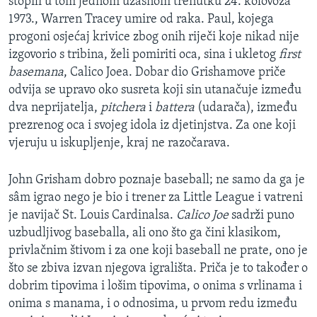
stopili u tom jednom užasnom trenutku 24. kolovoza
1973., Warren Tracey umire od raka. Paul, kojega
progoni osjećaj krivice zbog onih riječi koje nikad nije
izgovorio s tribina, želi pomiriti oca, sina i ukletog
first
basemana
, Calico Joea. Dobar dio Grishamove priče
odvija se upravo oko susreta koji sin utanačuje između
dva neprijatelja,
pitchera
i
battera
(udarača), između
prezrenog oca i svojeg idola iz djetinjstva. Za one koji
vjeruju u iskupljenje, kraj ne razočarava.
John Grisham dobro poznaje baseball; ne samo da ga je
sâm igrao nego je bio i trener za Little League i vatreni
je navijač St. Louis Cardinalsa.
Calico Joe
sadrži puno
uzbudljivog baseballa, ali ono što ga čini klasikom,
privlačnim štivom i za one koji baseball ne prate, ono je
što se zbiva izvan njegova igrališta. Priča je to također o
dobrim tipovima i lošim tipovima, o onima s vrlinama i
onima s manama, i o odnosima, u prvom redu između