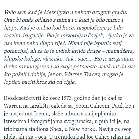
Volio sam kad je Mets igrao u nekom drugom gradu.
Otac bi onda odlazio s njima i u kući je bilo mirno i
lijepo. Kad je on bio kod kuće, raspoloženje je bilo
sasvim drugačije. Bio je mrzovoljan čovjek, rijetko je za
nas imao neku lijepu riječ. Nikad nije ispunio svoj
potencijal, ali za to je uvijek krivio druge – menadžera,
klupske kolege, vlasnike, čak i suce... Bio je arogantan,
drsko samouvjeren i od svoje petnaeste naviknut da sve
što poželi i dobije, jer on, Warren Tracey, mogao je
lopticu baciti kroz zid od cigle.
Dvadesetčetvrti kolovoz 1973. godine dan je kad se
Warren na igralištu ogleda sa Joeom Calicom. Paul, koji
je opsjednut Joeom, slaže album s nalijepljenim
izrescima i fotografijama svog junaka, u publici je, na
tribinama stadiona Shea, u New Yorku. Navija za svog
idola, ali i za - oca. U trenutku kad Joe Calico izlazi na