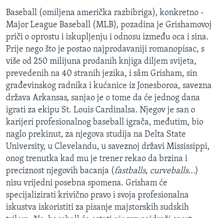
Baseball (omiljena američka razbibriga), konkretno -
Major League Baseball (MLB), pozadina je Grishamovoj
priči o oprostu i iskupljenju i odnosu između oca i sina.
Prije nego što je postao najprodavaniji romanopisac, s
više od 250 milijuna prodanih knjiga diljem svijeta,
prevedenih na 40 stranih jezika, i sâm Grisham, sin
građevinskog radnika i kućanice iz Jonesboroa, savezna
država Arkansas, sanjao je o tome da će jednog dana
igrati za ekipu St. Louis Cardinalsa. Njegov je san o
karijeri profesionalnog baseball igrača, međutim, bio
naglo prekinut, za njegova studija na Delta State
University, u Clevelandu, u saveznoj državi Mississippi,
onog trenutka kad mu je trener rekao da brzina i
preciznost njegovih bacanja (
fastballs
,
curveballs
...)
nisu vrijedni posebna spomena. Grisham će
specijalizirati krivično pravo i svoja profesionalna
iskustva iskoristiti za pisanje majstorskih sudskih