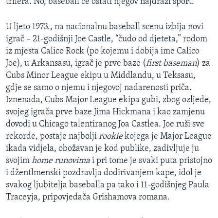
trilera. No, baseball će ostati njegov najdraži sport.
U ljeto 1973., na nacionalnu baseball scenu izbija novi
igrač – 21-godišnji Joe Castle, “čudo od djeteta,” rodom
iz mjesta Calico Rock (po kojemu i dobija ime Calico
Joe), u Arkansasu, igrač je prve baze (
first baseman
) za
Cubs Minor League ekipu u Middlandu, u Teksasu,
gdje se samo o njemu i njegovoj nadarenosti priča.
Iznenada, Cubs Major League ekipa gubi, zbog ozljede,
svojeg igrača prve baze Jima Hickmana i kao zamjenu
dovodi u Chicago talentiranog Joa Castlea. Joe ruši sve
rekorde, postaje najbolji
rookie
kojega je Major League
ikada vidjela, obožavan je kod publike, zadivljuje ju
svojim
home runovima
i pri tome je svaki puta pristojno
i džentlmenski pozdravlja dodirivanjem kape, idol je
svakog ljubitelja baseballa pa tako i 11-godišnjeg Paula
Traceyja, pripovjedača Grishamova romana.