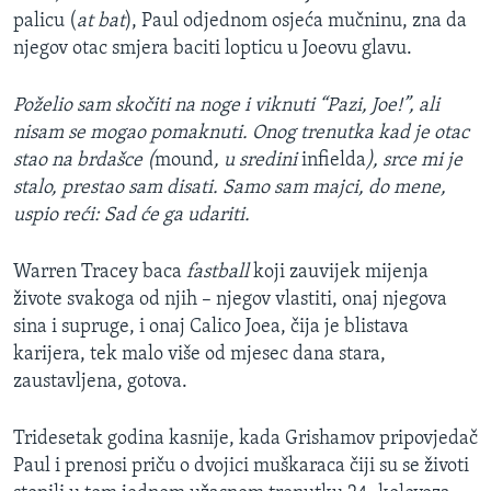
palicu (
at bat
), Paul odjednom osjeća mučninu, zna da
njegov otac smjera baciti lopticu u Joeovu glavu.
Poželio sam skočiti na noge i viknuti “Pazi, Joe!”, ali
nisam se mogao pomaknuti. Onog trenutka kad je otac
stao na brdašce (
mound
, u sredini
infielda
), srce mi je
stalo, prestao sam disati. Samo sam majci, do mene,
uspio reći: Sad će ga udariti.
Warren Tracey baca
fastball
koji zauvijek mijenja
živote svakoga od njih – njegov vlastiti, onaj njegova
sina i supruge, i onaj Calico Joea, čija je blistava
karijera, tek malo više od mjesec dana stara,
zaustavljena, gotova.
Tridesetak godina kasnije, kada Grishamov pripovjedač
Paul i prenosi priču o dvojici muškaraca čiji su se životi