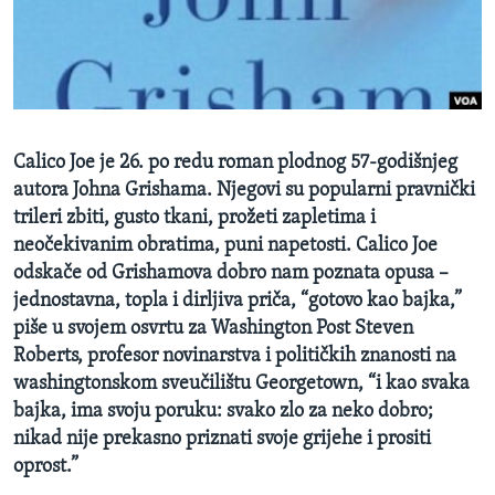
MAGAZIN
O GLASU AMERIKE
Learning English
Calico Joe je 26. po redu roman plodnog 57-godišnjeg
PRATITE NAS
autora Johna Grishama. Njegovi su popularni pravnički
trileri zbiti, gusto tkani, prožeti zapletima i
neočekivanim obratima, puni napetosti. Calico Joe
odskače od Grishamova dobro nam poznata opusa –
Jezici
jednostavna, topla i dirljiva priča, “gotovo kao bajka,”
piše u svojem osvrtu za Washington Post Steven
Roberts, profesor novinarstva i političkih znanosti na
washingtonskom sveučilištu Georgetown, “i kao svaka
bajka, ima svoju poruku: svako zlo za neko dobro;
nikad nije prekasno priznati svoje grijehe i prositi
oprost.”