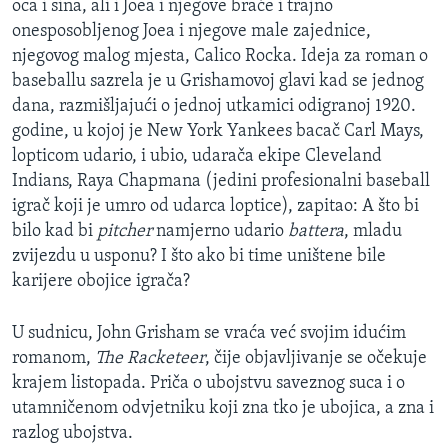
oca i sina, ali i Joea i njegove braće i trajno
onesposobljenog Joea i njegove male zajednice,
njegovog malog mjesta, Calico Rocka. Ideja za roman o
baseballu sazrela je u Grishamovoj glavi kad se jednog
dana, razmišljajući o jednoj utkamici odigranoj 1920.
godine, u kojoj je New York Yankees bacač Carl Mays,
lopticom udario, i ubio, udarača ekipe Cleveland
Indians, Raya Chapmana (jedini profesionalni baseball
igrač koji je umro od udarca loptice), zapitao: A što bi
bilo kad bi
pitcher
namjerno udario
battera
, mladu
zvijezdu u usponu? I što ako bi time uništene bile
karijere obojice igrača?
U sudnicu, John Grisham se vraća već svojim idućim
romanom,
The Racketeer
, čije objavljivanje se očekuje
krajem listopada. Priča o ubojstvu saveznog suca i o
utamničenom odvjetniku koji zna tko je ubojica, a zna i
razlog ubojstva.