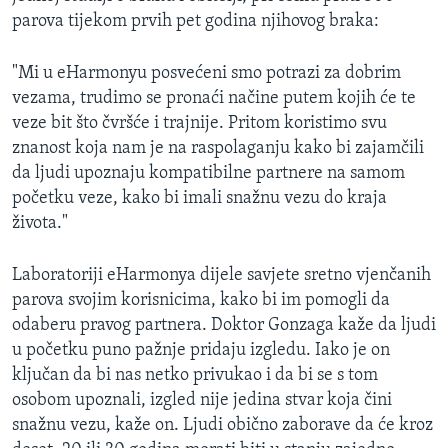
parova tijekom prvih pet godina njihovog braka:
"Mi u eHarmonyu posvećeni smo potrazi za dobrim
vezama, trudimo se pronaći načine putem kojih će te
veze bit što čvršće i trajnije. Pritom koristimo svu
znanost koja nam je na raspolaganju kako bi zajamčili
da ljudi upoznaju kompatibilne partnere na samom
početku veze, kako bi imali snažnu vezu do kraja
života."
Laboratoriji eHarmonya dijele savjete sretno vjenčanih
parova svojim korisnicima, kako bi im pomogli da
odaberu pravog partnera. Doktor Gonzaga kaže da ljudi
u početku puno pažnje pridaju izgledu. Iako je on
ključan da bi nas netko privukao i da bi se s tom
osobom upoznali, izgled nije jedina stvar koja čini
snažnu vezu, kaže on. Ljudi obično zaborave da će kroz