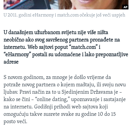
MAGAZIN
U 2011. godini eHarmony i match.com očekuje još veći uspjeh
O GLASU AMERIKE
Learning English
U današnjem užurbanom svijetu nije više ništa
neobično ako svog savršenog partnera pronađete na
internetu. Web sajtovi poput “match.com” i
PRATITE NAS
“eHarmony” postali su udomaćene i lako prepoznatljive
adrese
Jezici
S novom godinom, za mnoge je došlo vrijeme da
potraže novog partnera o kojem maštaju, ili svoju novu
ljubav. Pravi način za to u Sjedinjenim Državama je –
kako se čini – “online dating,” upoznavanje i sastajanje
na internetu. Godišnji prihodi web sajtova koji
omogućuju takve susrete svake su godine 10 do 15
posto veći.