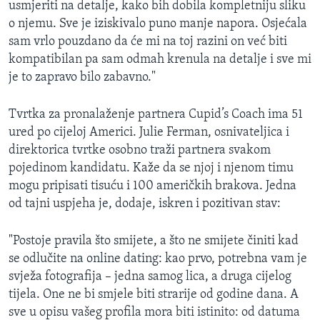
usmjeriti na detalje, kako bih dobila kompletniju sliku
o njemu. Sve je iziskivalo puno manje napora. Osjećala
sam vrlo pouzdano da će mi na toj razini on već biti
kompatibilan pa sam odmah krenula na detalje i sve mi
je to zapravo bilo zabavno."
Tvrtka za pronalaženje partnera Cupid’s Coach ima 51
ured po cijeloj Americi. Julie Ferman, osnivateljica i
direktorica tvrtke osobno traži partnera svakom
pojedinom kandidatu. Kaže da se njoj i njenom timu
mogu pripisati tisuću i 100 američkih brakova. Jedna
od tajni uspjeha je, dodaje, iskren i pozitivan stav:
"Postoje pravila što smijete, a što ne smijete činiti kad
se odlučite na online dating: kao prvo, potrebna vam je
svježa fotografija – jedna samog lica, a druga cijelog
tijela. One ne bi smjele biti strarije od godine dana. A
sve u opisu vašeg profila mora biti istinito: od datuma