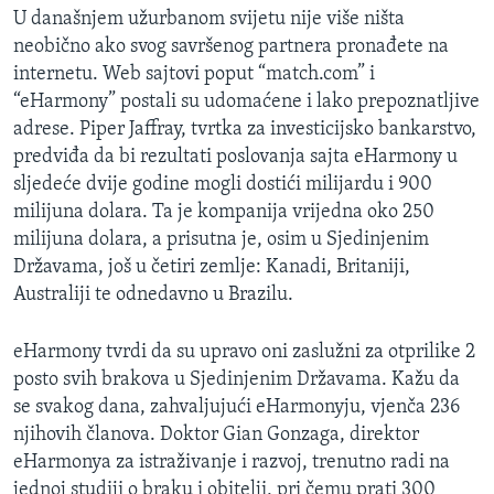
U današnjem užurbanom svijetu nije više ništa
neobično ako svog savršenog partnera pronađete na
internetu. Web sajtovi poput “match.com” i
“eHarmony” postali su udomaćene i lako prepoznatljive
adrese. Piper Jaffray, tvrtka za investicijsko bankarstvo,
predviđa da bi rezultati poslovanja sajta eHarmony u
sljedeće dvije godine mogli dostići milijardu i 900
milijuna dolara. Ta je kompanija vrijedna oko 250
milijuna dolara, a prisutna je, osim u Sjedinjenim
Državama, još u četiri zemlje: Kanadi, Britaniji,
Australiji te odnedavno u Brazilu.
eHarmony tvrdi da su upravo oni zaslužni za otprilike 2
posto svih brakova u Sjedinjenim Državama. Kažu da
se svakog dana, zahvaljujući eHarmonyju, vjenča 236
njihovih članova. Doktor Gian Gonzaga, direktor
eHarmonya za istraživanje i razvoj, trenutno radi na
jednoj studiji o braku i obitelji, pri čemu prati 300