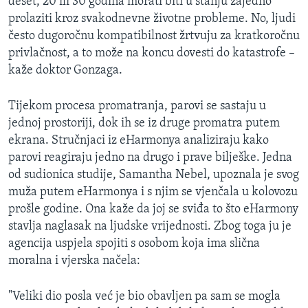
deset, 20 ili 30 godina morati biti u stanju zajedno
prolaziti kroz svakodnevne životne probleme. No, ljudi
često dugoročnu kompatibilnost žrtvuju za kratkoročnu
privlačnost, a to može na koncu dovesti do katastrofe –
kaže doktor Gonzaga.
Tijekom procesa promatranja, parovi se sastaju u
jednoj prostoriji, dok ih se iz druge promatra putem
ekrana. Stručnjaci iz eHarmonya analiziraju kako
parovi reagiraju jedno na drugo i prave bilješke. Jedna
od sudionica studije, Samantha Nebel, upoznala je svog
muža putem eHarmonya i s njim se vjenčala u kolovozu
prošle godine. Ona kaže da joj se sviđa to što eHarmony
stavlja naglasak na ljudske vrijednosti. Zbog toga ju je
agencija uspjela spojiti s osobom koja ima slična
moralna i vjerska načela:
"Veliki dio posla već je bio obavljen pa sam se mogla