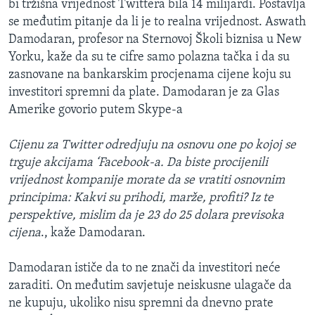
bi tržišna vrijednost Twittera bila 14 milijardi. Postavlja
se međutim pitanje da li je to realna vrijednost. Aswath
Damodaran, profesor na Sternovoj Školi biznisa u New
Yorku, kaže da su te cifre samo polazna tačka i da su
zasnovane na bankarskim procjenama cijene koju su
investitori spremni da plate. Damodaran je za Glas
Amerike govorio putem Skype-a
Cijenu za Twitter odredjuju na osnovu one po kojoj se
trguje akcijama ‘Facebook-a. Da biste procijenili
vrijednost kompanije morate da se vratiti osnovnim
principima: Kakvi su prihodi, marže, profiti? Iz te
perspektive, mislim da je 23 do 25 dolara previsoka
cijena
., kaže Damodaran.
Damodaran ističe da to ne znači da investitori neće
zaraditi. On međutim savjetuje neiskusne ulagače da
ne kupuju, ukoliko nisu spremni da dnevno prate