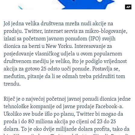
MAGAZIN
O GLASU AMERIKE
Još jedna velika društvena mreža nudi akcije na
prodaju. Twitter, internet servis za mikro-blogovanje,
Learning English
izlazi sa početnom javnom ponudom (IPO) svojih
dionica na berzi u New Yorku. Interesovanje za
PRATITE NAS
posjedovanje vlasničkog udjela u ovom popularnom
društvenom mediju je veliko, što je podiglo vrijednost
akcija za gotovo 25 odsto uoči ponude. Postavlja se,
međutim, pitanje da li se odmah treba pridružiti tom
Jezici
trendu.
Riječ je o najvećoj početnoj javnoj ponudi dionica jedne
tehnološke kompanije od javne prodaje Facebook-a.
Ukoliko sve bude išlo po planu, Twitter bi mogao da
proda i do 80 miliona akcija po cijeni od 23 do 25
dolara. To je oko dvije milijarde dolara profita, tako da