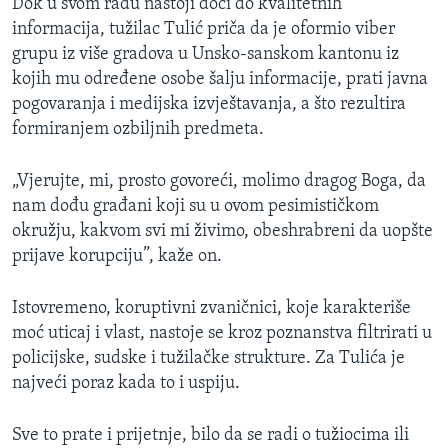
Dok u svom radu nastoji doći do kvalitetnih
informacija, tužilac Tulić priča da je oformio viber
grupu iz više gradova u Unsko-sanskom kantonu iz
kojih mu određene osobe šalju informacije, prati javna
pogovaranja i medijska izvještavanja, a što rezultira
formiranjem ozbiljnih predmeta.
„Vjerujte, mi, prosto govoreći, molimo dragog Boga, da
nam dođu građani koji su u ovom pesimističkom
okružju, kakvom svi mi živimo, obeshrabreni da uopšte
prijave korupciju”, kaže on.
Istovremeno, koruptivni zvaničnici, koje karakteriše
moć uticaj i vlast, nastoje se kroz poznanstva filtrirati u
policijske, sudske i tužilačke strukture. Za Tulića je
najveći poraz kada to i uspiju.
Sve to prate i prijetnje, bilo da se radi o tužiocima ili