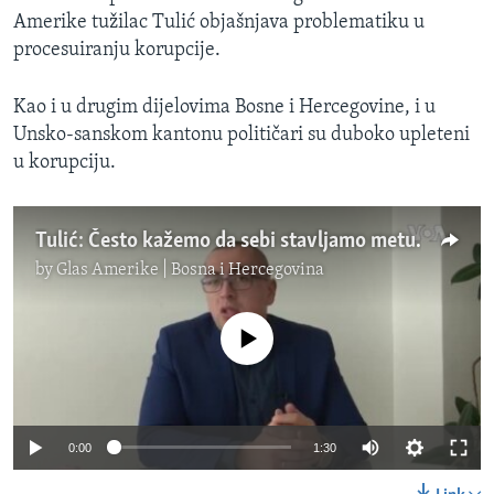
Amerike tužilac Tulić objašnjava problematiku u
procesuiranju korupcije.
Kao i u drugim dijelovima Bosne i Hercegovine, i u
Unsko-sanskom kantonu političari su duboko upleteni
u korupciju.
Tulić: Često kažemo da sebi stavljamo metu na čelo
by
Glas Amerike | Bosna i Hercegovina
No media source currently available
0:00
1:30