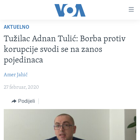
Linkovi
Pređi
na
AKTUELNO
glavni
TV PROGRAM
sadržaj
Tužilac Adnan Tulić: Borba protiv
VIDEO
Pređi
korupcije svodi se na zanos
na
FOTOGRAFIJE DANA
pojedinaca
glavnu
VIJESTI
navigaciju
Amer Jahić
Idi
NAUKA I TEHNOLOGIJA
SJEDINJENE AMERIČKE DRŽAVE
na
27 februar, 2020
SPECIJALNI PROJEKTI
BOSNA I HERCEGOVINA
pretragu
KORUPCIJA
Podijeli
SVIJET
SLOBODA MEDIJA
ŽENSKA STRANA
IZBJEGLIČKA STRANA