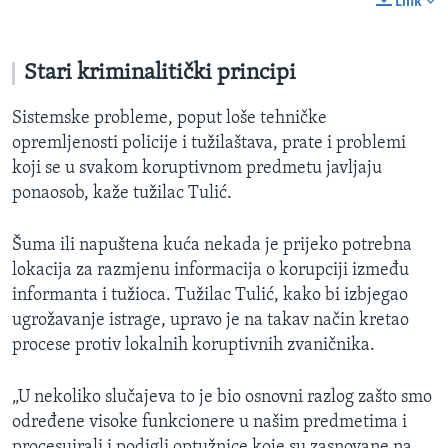
Link
Stari kriminalitički principi
Sistemske probleme, poput loše tehničke
opremljenosti policije i tužilaštava, prate i problemi
koji se u svakom koruptivnom predmetu javljaju
ponaosob, kaže tužilac Tulić.
Šuma ili napuštena kuća nekada je prijeko potrebna
lokacija za razmjenu informacija o korupciji između
informanta i tužioca. Tužilac Tulić, kako bi izbjegao
ugrožavanje istrage, upravo je na takav način kretao
procese protiv lokalnih koruptivnih zvaničnika.
„U nekoliko slučajeva to je bio osnovni razlog zašto smo
određene visoke funkcionere u našim predmetima i
procesuirali i podigli optužnice koje su zasnovane na