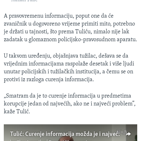
A pravovremenu informaciju, poput one da će
zvaničnik u dogovoreno vrijeme primiti mito, potrebno
je držati u tajnosti, što prema Tuliću, nimalo nije lak
zadatak u glomaznom policijsko-pravosudnom aparatu.
U takvom uređenju, objašnjava tužilac, dešava se da
vrijednim informacijama raspolaže desetak i više ljudi
unutar policijskih i tužilačkih institucija, a čemu se on
protivi iz razloga curenja informacija.
„Smatram da je to curenje informacija u predmetima
korupcije jedan od najvećih, ako ne i najveći problem”,
kaže Tulić.
Tulić: Curenje informacija možda je i najveći problem u predmetima korupcije