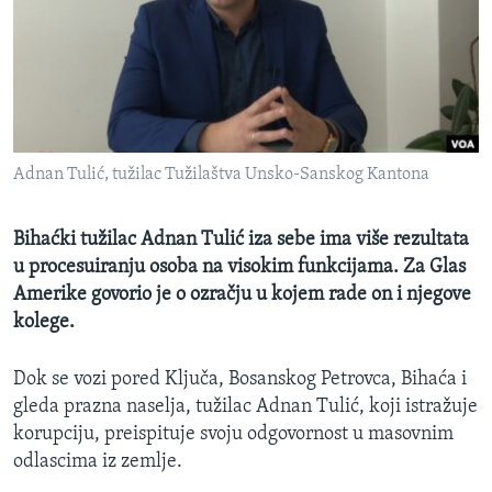
MAGAZIN
O GLASU AMERIKE
Learning English
Adnan Tulić, tužilac Tužilaštva Unsko-Sanskog Kantona
PRATITE NAS
Bihaćki tužilac Adnan Tulić iza sebe ima više rezultata
u procesuiranju osoba na visokim funkcijama. Za Glas
Jezici
Amerike govorio je o ozračju u kojem rade on i njegove
kolege.
Dok se vozi pored Ključa, Bosanskog Petrovca, Bihaća i
gleda prazna naselja, tužilac Adnan Tulić, koji istražuje
korupciju, preispituje svoju odgovornost u masovnim
odlascima iz zemlje.