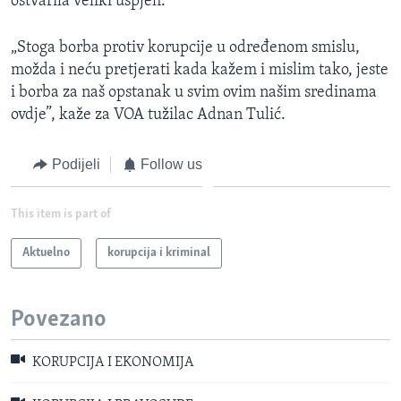
ostvarila veliki uspjeh.
„Stoga borba protiv korupcije u određenom smislu,
možda i neću pretjerati kada kažem i mislim tako, jeste
i borba za naš opstanak u svim ovim našim sredinama
ovdje”, kaže za VOA tužilac Adnan Tulić.
Podijeli
Follow us
This item is part of
Aktuelno
korupcija i kriminal
Povezano
KORUPCIJA I EKONOMIJA