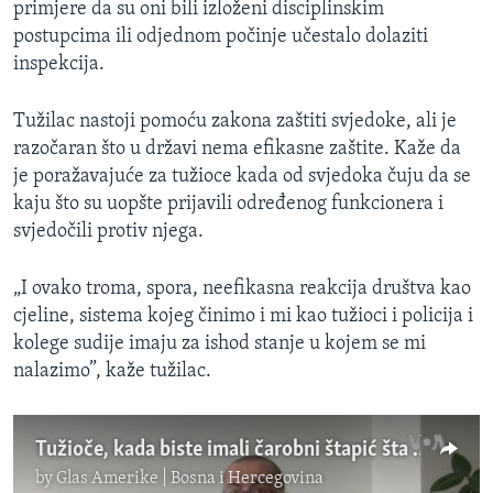
primjere da su oni bili izloženi disciplinskim
postupcima ili odjednom počinje učestalo dolaziti
inspekcija.
Tužilac nastoji pomoću zakona zaštiti svjedoke, ali je
razočaran što u državi nema efikasne zaštite. Kaže da
je poražavajuće za tužioce kada od svjedoka čuju da se
kaju što su uopšte prijavili određenog funkcionera i
svjedočili protiv njega.
„I ovako troma, spora, neefikasna reakcija društva kao
cjeline, sistema kojeg činimo i mi kao tužioci i policija i
kolege sudije imaju za ishod stanje u kojem se mi
nalazimo”, kaže tužilac.
Tužioče, kada biste imali čarobni štapić šta biste promijenili?
by
Glas Amerike | Bosna i Hercegovina