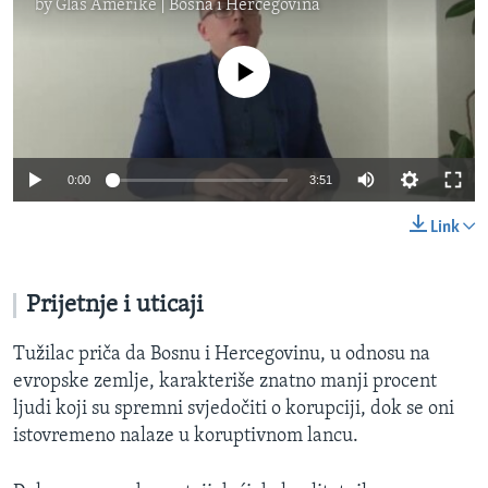
by
Glas Amerike | Bosna i Hercegovina
No media source currently available
0:00
3:51
Link
Prijetnje i uticaji
Tužilac priča da Bosnu i Hercegovinu, u odnosu na
evropske zemlje, karakteriše znatno manji procent
ljudi koji su spremni svjedočiti o korupciji, dok se oni
istovremeno nalaze u koruptivnom lancu.