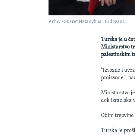
Arhiv - Susret Netanyhua i Erdogana
Turska je u če
Ministarstvo t
palestinskim t
"Izvozne i uvoz
proizvode", na
Ministarstvo j
dok izraelska 
Obim trgovine 
Turska je proš