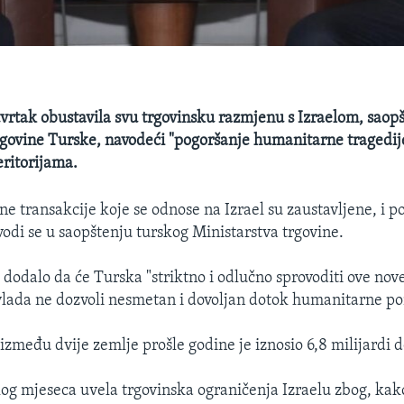
tvrtak obustavila svu trgovinsku razmjenu s Izraelom, saopšt
rgovine Turske, navodeći "pogoršanje humanitarne tragedij
eritorijama.
ne transakcije koje se odnose na Izrael su zaustavljene, i p
vodi se u saopštenju turskog Ministarstva trgovine.
e dodalo da će Turska "striktno i odlučno sprovoditi ove nov
vlada ne dozvoli nesmetan i dovoljan dotok humanitarne p
između dvije zemlje prošle godine je iznosio 6,8 milijardi d
log mjeseca uvela trgovinska ograničenja Izraelu zbog, kako