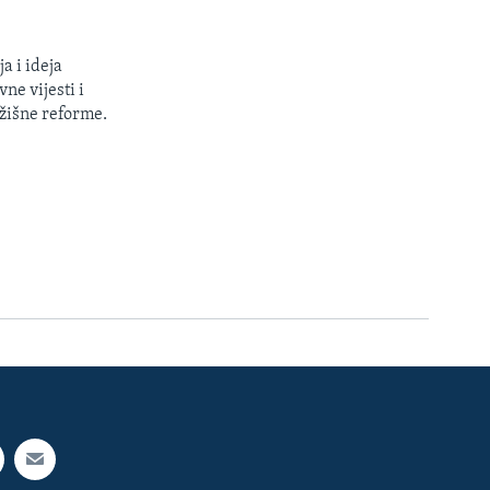
a i ideja
ne vijesti i
žišne reforme.