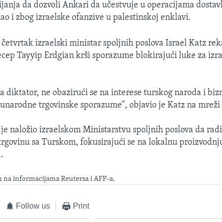
ijanja da dozvoli Ankari da učestvuje u operacijama dostav
ao i zbog izraelske ofanzive u palestinskoj enklavi.
četvrtak izraelski ministar spoljnih poslova Israel Katz rek
cep Tayyip Erdgian krši sporazume blokirajući luke za izra
a diktator, ne obazirući se na interese turskog naroda i biz
unarodne trgovinske sporazume", objavio je Katz na mreži
 je naložio izraelskom Ministarstvu spoljnih poslova da rad
trgovinu sa Turskom, fokusirajući se na lokalnu proizvodnju
.
n na informacijama Reutersa i AFP-a.
Follow us
Print