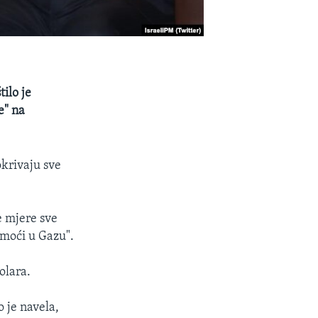
ilo je
e" na
okrivaju sve
e mjere sve
omoći u Gazu".
olara.
 je navela,