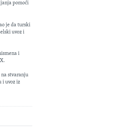
ljanja pomoći
ao je da turski
elski uvoz i
nismena i
 X.
i na stvaranju
 i uvoz iz