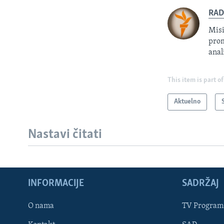
RAD
Misi
prom
anal
This item is part of
Aktuelno
Nastavi čitati
INFORMACIJE
SADRŽAJ
Learning English
O nama
TV Program