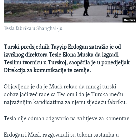
MAGAZIN
O GLASU AMERIKE
Tesla fabrika u Shanghai-ju
Learning English
Turski predsjednik Tayyip Erdoğan zatražio je od
PRATITE NAS
izvršnog direktora Tesle Elona Muska da izgradi
Teslinu tvornicu u Turskoj, saopštila je u ponedjeljak
Direkcija za komunikacije te zemlje.
Jezici
Objavljeno je da je Musk rekao da mnogi turski
dobavljači već rade sa Teslom i da je Turska među
najvažnijim kandidatima za njenu sljedeću fabriku.
Tesla nije odmah odgovorio na zahtjeve za komentar.
Erdoğan i Musk razgovarali su tokom sastanka u