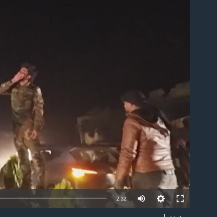
able
2:32