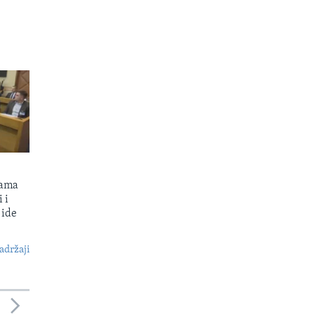
kama
 i
 ide
S
adržaji