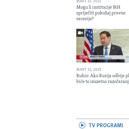
MART 15, 2025
Mogu li institucije BiH
spriječiti pokušaj pravne
secesije?
MART 12, 2025
Rubio: Ako Rusija odbije p
biće to izuzetno razočaran
TV PROGRAMI