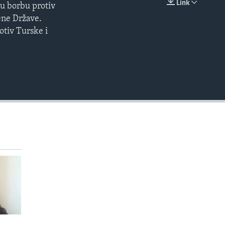
Link
 u borbu protiv
EMBED
ene Države.
otiv Turske i