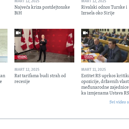
MART 12, 2025
MART 12, 2025
Najveća kriza postdejtonske
Rivalski odnos Turske i
BiH
Izraela oko Sirije
MART 12, 2025
MART 11, 2025
lan
Rat tarifama budi strah od
Entitet RS uprkos kriti
je
recesije
opozicije, državnih vlasti
međunarodne zajednice
ka izmjenama Ustava R
Svi video s