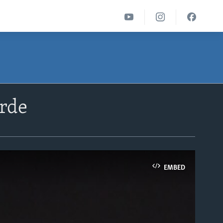
urde
EMBED