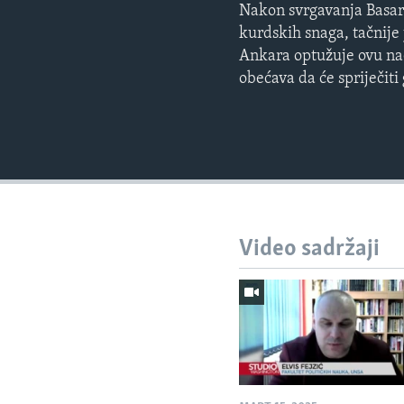
Nakon svrgavanja Basara
kurdskih snaga, tačnije
Ankara optužuje ovu nao
obećava da će spriječiti
Video sadržaji