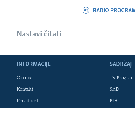
RADIO PROGRAM 
Nastavi čitati
Learning English
INFORMACIJE
SADRŽAJ
PRATITE NAS
O nama
TV Program
Kontakt
SAD
Jezici
Privatnost
BIH
Dostupnost
STAVOVI V