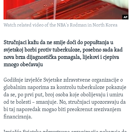
MAGAZIN
O GLASU AMERIKE
Watch related video of the NBA's Rodman in North Korea
Learning English
Stručnjaci kažu da ne smije doći do popuštanja u
PRATITE NAS
svjetskoj borbi protiv tuberkuloze, posebno sada kad
nova brza dijagnostička pomagala, lijekovi i cjepiva
mnogo obećavaju
Jezici
Godišnje izvješće Svjetske zdravstvene organizacije o
globalnim naporima za kontrolu tuberkuloze pokazuje
da se, po prvi put, broj osoba koje obolijevaju i umiru
od te bolesti – smanjuje. No, stručnjaci upozoravaju da
bi taj naporedak mogao biti preokrenut srezivanjem
financiranja.