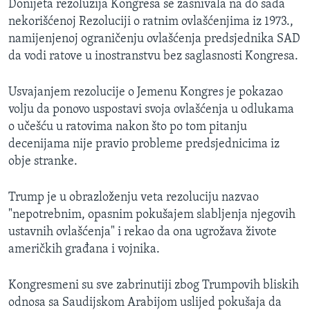
Donijeta rezoluzija Kongresa se zasnivala na do sada
nekorišćenoj Rezoluciji o ratnim ovlašćenjima iz 1973.,
namijenjenoj ograničenju ovlašćenja predsjednika SAD
da vodi ratove u inostranstvu bez saglasnosti Kongresa.
Usvajanjem rezolucije o Jemenu Kongres je pokazao
volju da ponovo uspostavi svoja ovlašćenja u odlukama
o učešću u ratovima nakon što po tom pitanju
decenijama nije pravio probleme predsjednicima iz
obje stranke.
Trump je u obrazloženju veta rezoluciju nazvao
"nepotrebnim, opasnim pokušajem slabljenja njegovih
ustavnih ovlašćenja" i rekao da ona ugrožava živote
američkih građana i vojnika.
Kongresmeni su sve zabrinutiji zbog Trumpovih bliskih
odnosa sa Saudijskom Arabijom uslijed pokušaja da