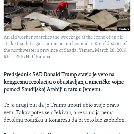
MAGAZIN
O GLASU AMERIKE
Learning English
An aid worker searches the wreckage at the scene of an air
strike that hit a gas station near a hospital in Kutaf district of
PRATITE NAS
the northwestern province of Saada, Yemen, March 28, 2019.
REUTERS/Naif Rahma
Predsjednik SAD Donald Trump stavio je veto na
Jezici
kongresnu rezoluciju o obustavljanju američke vojne
pomoći Saudijskoj Arabiji u ratu u Jemenu.
To je drugi put da je Trump upotrijebio svoje pravo
veta. Takav potez se očekivao, a rezolucija nema
dovoljnu podršku u Kongresu da bi veto bio zaobiđen.