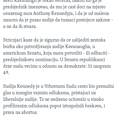
Brett Kavanaugh je rekao veceras, nakon sto ga je
predsjednik imenovao, da mu je cast doci na mjesto
uvazenog suca Anthony Kennedyja, i da je od malena
naucen da je posao sudije da tumaci postojece zakone -
a ne da ih stvara.
Stricnjaci kaze da je sigurno da ce uslijediti zestoka
borba oko potvrdjivanja sudije Kavanaugha, u
americkom Senatu, koja mora potvrditi - ili odbaciti -
predsjednikovu nominaciju. U Senatu republikanci
drze malu vecinu u odnosu na demokrate: 51 naspram
49.
Sudija Kennedy je u Vrhovnom Sudu cesto bio presudni
glas u mnogim vaznim odlukama, pristajuci uz
liberalnije sudije. To se nedavno ocitovalo u visoko
profiliranim odlukama poput istospolnih brakova, i
prava na abortus.