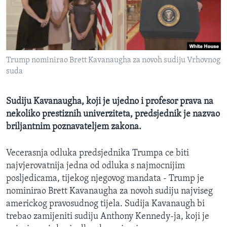
MAGAZIN
O GLASU AMERIKE
Learning English
Trump nominirao Brett Kavanaugha za novoh sudiju Vrhovnog
suda
PRATITE NAS
Sudiju Kavanaugha, koji je ujedno i profesor prava na
nekoliko prestiznih univerziteta, predsjednik je nazvao
briljantnim poznavateljem zakona.
Jezici
Vecerasnja odluka predsjednika Trumpa ce biti
najvjerovatnija jedna od odluka s najmocnijim
posljedicama, tijekog njegovog mandata - Trump je
nominirao Brett Kavanaugha za novoh sudiju najviseg
americkog pravosudnog tijela. Sudija Kavanaugh bi
trebao zamijeniti sudiju Anthony Kennedy-ja, koji je