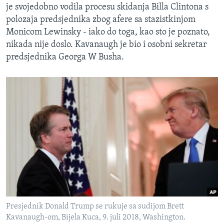
je svojedobno vodila procesu skidanja Billa Clintona s
polozaja predsjednika zbog afere sa stazistkinjom
Monicom Lewinsky - iako do toga, kao sto je poznato,
nikada nije doslo. Kavanaugh je bio i osobni sekretar
predsjednika Georga W Busha. ​
Presjednik Donald Trump se rukuje sa sudijom Brett
Kavanaugh-om, Bijela Kuca, 9. juli 2018, Washington.