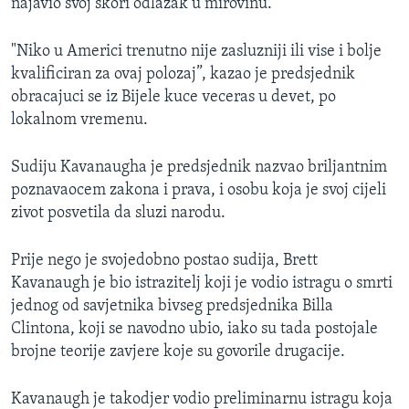
najavio svoj skori odlazak u mirovinu.
"Niko u Americi trenutno nije zasluzniji ili vise i bolje
kvalificiran za ovaj polozaj”, kazao je predsjednik
obracajuci se iz Bijele kuce veceras u devet, po
lokalnom vremenu.
Sudiju Kavanaugha je predsjednik nazvao briljantnim
poznavaocem zakona i prava, i osobu koja je svoj cijeli
zivot posvetila da sluzi narodu.
Prije nego je svojedobno postao sudija, Brett
Kavanaugh je bio istrazitelj koji je vodio istragu o smrti
jednog od savjetnika bivseg predsjednika Billa
Clintona, koji se navodno ubio, iako su tada postojale
brojne teorije zavjere koje su govorile drugacije.
Kavanaugh je takodjer vodio preliminarnu istragu koja